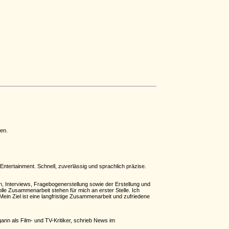
hen.
ntertainment. Schnell, zuverlässig und sprachlich präzise.
, Interviews, Fragebogenerstellung sowie der Erstellung und
olle Zusammenarbeit stehen für mich an erster Stelle. Ich
Mein Ziel ist eine langfristige Zusammenarbeit und zufriedene
gann als Film- und TV-Kritiker, schrieb News im