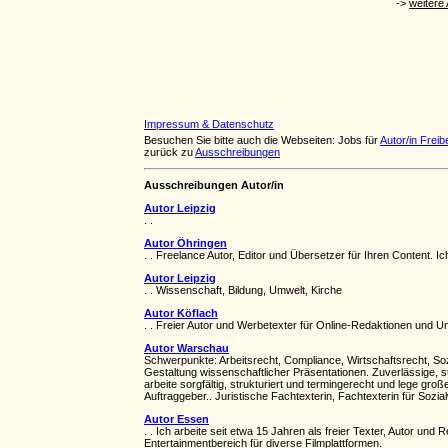
Impressum & Datenschutz
Besuchen Sie bitte auch die Webseiten: Jobs für
Autor/in Freib
zurück zu
Ausschreibungen
Ausschreibungen Autor/in
Autor Leipzig
. .
Autor Öhringen
. . Freelance Autor, Editor und Übersetzer für Ihren Content. I
Autor Leipzig
. . Wissenschaft, Bildung, Umwelt, Kirche
Autor Köflach
. . Freier Autor und Werbetexter für Online-Redaktionen und U
Autor Warschau
Schwerpunkte: Arbeitsrecht, Compliance, Wirtschaftsrecht, So
Gestaltung wissenschaftlicher Präsentationen. Zuverlässige, st
arbeite sorgfältig, strukturiert und termingerecht und lege gr
Auftraggeber.. Juristische Fachtexterin, Fachtexterin für Sozi
Autor Essen
. . Ich arbeite seit etwa 15 Jahren als freier Texter, Autor u
Entertainmentbereich für diverse Filmplattformen.