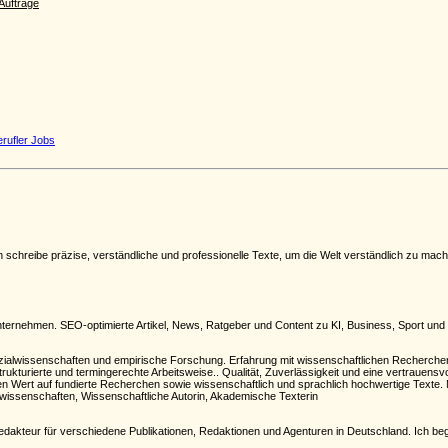
erufler Jobs
ch schreibe präzise, verständliche und professionelle Texte, um die Welt verständlich zu mac
nternehmen. SEO-optimierte Artikel, News, Ratgeber und Content zu KI, Business, Sport und E
zialwissenschaften und empirische Forschung. Erfahrung mit wissenschaftlichen Recherchen
rukturierte und termingerechte Arbeitsweise.. Qualität, Zuverlässigkeit und eine vertrauensv
oßen Wert auf fundierte Recherchen sowie wissenschaftlich und sprachlich hochwertige Texte. 
alwissenschaften, Wissenschaftliche Autorin, Akademische Texterin
nd Redakteur für verschiedene Publikationen, Redaktionen und Agenturen in Deutschland. Ich be