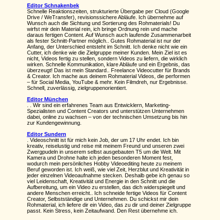
Editor Schnakenbek
Schnelle Reaktionszeiten, strukturierte Übergabe per Cloud (Google
Drive / WeTransfer), revisionssichere Abläufe. Ich übernehme auf
Wunsch auch die Sichtung und Sortierung des Rohmaterials! Du
wirfst mir dein Material rein, ich bringe Ordnung rein und mache
daraus fertigen Content. Auf Wunsch auch laufende Zusammenarbeit
als fester Schnitt-Partner möglich.. Gutes Rohmaterial ist nur der
Anfang, der Unterschied entsteht im Schnitt. Ich denke nicht wie ein
Cutter, ich denke wie die Zielgruppe meiner Kunden. Mein Ziel ist es
nicht, Videos fertig zu stellen, sondern Videos zu liefern, die wirklich
wirken. Schnelle Kommunikation, klare Abläufe und ein Ergebnis, das
überzeugt! Das ist mein Standard.. Freelance Videocutter für Brands
& Creator. Ich mache aus deinem Rohmaterial Videos, die performen
– für Social Media, YouTube & mehr. Kein Filmdreh, nur Ergebnisse.
Schnell, zuverlässig, zielgruppenorientiert.
Editor München
. . Wir sind ein erfahrenes Team aus Entwicklern, Marketing-
Spezialisten und Content Creators und unterstützen Unternehmen
dabei, online zu wachsen – von der technischen Umsetzung bis hin
zur Kundengewinnung.
Editor Sundern
. Videoschnitt ist für mich kein Job, der um 17 Uhr endet. Ich bin
kreativ, reiselustig und reise mit meinem Freund und unseren zwei
Zwergpudeln in unserem selbst ausgebauten T5 um die Welt. Mit
Kamera und Drohne halte ich jeden besonderen Moment fest,
wodurch mein persönliches Hobby Videoediting heute zu meinem
Beruf geworden ist. Ich weiß, wie viel Zeit, Herzblut und Kreativität in
jeder einzelnen Videoaufnahme stecken. Deshalb gebe ich genau so
viel Leidenschaft, Kreativität und Energie in den Schnitt und die
Aufbereitung, um ein Video zu erstellen, das dich widerspiegelt und
andere Menschen erreicht.. Ich schneide fertige Videos für Content
Creator, Selbstständige und Unternehmen. Du schickst mir dein
Rohmaterial, ich liefere dir ein Video, das zu dir und deiner Zielgruppe
passt. Kein Stress, kein Zeitaufwand. Den Rest übernehme ich.