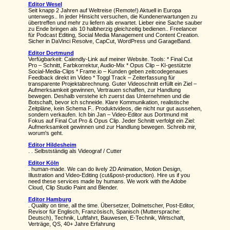
Editor Wesel
Seit knapp 2 Jahren auf Weltreise (Remote!) Aktuell in Europa
unterwegs.. In jeder Hinsicht versuchen, die Kundenerwartungen zu
übertreffen und mehr zu liefern als erwartet. Lieber eine Sache sauber
zu Ende bringen als 10 halbherzig gleichzeitig bedienen.. Freelancer
für Podcast Editing, Social Media Management und Content Creation.
Sicher in DaVinci Resolve, CapCut, WordPress und GarageBand.
Editor Dortmund
Verfügbarkeit: Calendly-Link auf meiner Website. Tools: * Final Cut
Pro – Schnitt, Farbkorrektur, Audio-Mix * Opus Clip – KI-gestützte
Social-Media-Clips * Frame.io – Kunden geben zeitcodegenaues
Feedback direkt im Video * Toggl Track – Zeiterfassung für
transparente Projektabrechnung. Guter Videoschnitt erfüllt ein Ziel –
Aufmerksamkeit gewinnen, Vertrauen schaffen, zur Handlung
bewegen. Deshalb verstehe ich zuerst das Unternehmen und die
Botschaft, bevor ich schneide. Klare Kommunikation, realistische
Zeitpläne, kein Schema F.. Produktvideos, die nicht nur gut aussehen,
sondern verkaufen. Ich bin Jan – Video-Editor aus Dortmund mit
Fokus auf Final Cut Pro & Opus Clip. Jeder Schnitt verfolgt ein Ziel:
Aufmerksamkeit gewinnen und zur Handlung bewegen. Schreib mir,
worum's geht.
Editor Hildesheim
. . Selbstständig als Videograf / Cutter
Editor Köln
. human-made. We can do lively 2D Animation, Motion Design,
Illustration and Video-Editing (cut&post-production). Hire us if you
need these services made by humans. We work with the Adobe
Cloud, Clip Studio Paint and Blender.
Editor Hamburg
. Quality on time, all the time. Übersetzer, Dolmetscher, Post-Editor,
Revisor für Englisch, Französisch, Spanisch (Muttersprache:
Deutsch), Technik, Luftfahrt, Bauwesen, E-Technik, Wirtschaft,
Verträge, QS, 40+ Jahre Erfahrung