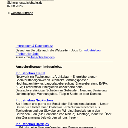
Impressum & Datenschutz
Besuchen Sie bitte auch die Webseiten: Jobs für
Industriebau
Freiberufler Jobs
zurück zu
Ausschreibungen
Ausschreibungen Industriebau
Industriebau Freital
Netzwerk mit Fachplanern.. Architektur - Energieberatung -
Sachverständigenwesen. Architekt Leistungsphasen
Hochbauarchitektur, bauvorlageberechtigt. Energieberatung BAFA,
KFW, Fördermittel, Energieeffizienzexperte dena.
Bausachverständiger Schäden an Gebäuden. Neubau, Sanierung,
Denkmalpflege Wohnungsbau. Tätig in Sachsen oder Remote.
Industriebau Neukirchen
Sie können uns gerne per Email oder Telefon kontaktieren.. . Unser
Bauservice bietet Ihnen kostenlos Profi-Subunternehmer aus
Tschechien und der Slowakei an. Wir sind Spezialisten in den
Bereichen: Bau (alle Bereichen von A bis Z), Montage, Industrie. Über
eine Zusammenarbeit würden wir uns freuen.
Industriebau Bardejov
. . Wir sind eine Montagefirma in ganz Europa unterwegs -