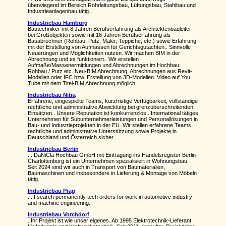
überwiegend im Bereich Rohrleitungsbau, Lüftungsbau, Stahlbau und
Industrieanlagenbau tätig.
Industriebau Hamburg
Bautechniker mit 8 Jahren Berufserfahrung als Architektenbauleiter
bei Großobjekten sowie mit 16 Jahren Berufserfahrung als
Bauabrechner (Rohbau, Putz, Maler, Teppiche, etc.) sowie Erfahrung
mit der Erstellung von Aufmassen für Gerichtsgutachten.. Sinnvolle
Neuerungen und Möglichkeiten nutzen. Wir machen BIM in der
Abrechnung und es funktioniert.. Wir erstellen
Aufmaße/Massenermittlungen und Abrechnungen im Hochbau:
Rohbau / Putz etc. Neu-BIM Abrechnung. Abrechnungen aus Revit-
Modellen oder IFC bzw. Erstellung von 3D-Modellen. Video auf You
Tube mit dem Titel-BIM Abrechnung möglich.
Industriebau Nitra
Erfahrene, eingespielte Teams, kurzfristige Verfügbarkeit, vollständige
rechtliche und administrative Abwicklung bei grenzüberschreitenden
Einsätzen.. Unsere Reputation ist konkurrenzlos.. International tätiges
Unternehmen für Subunternehmerleistungen und Personallösungen in
Bau- und Industrieprojekten in der EU. Wir stellen erfahrene Teams,
rechtliche und administrative Unterstützung sowie Projekte in
Deutschland und Österreich sicher.
Industriebau Berlin
. . DaNiCla Hochbau GmbH mit Eintragung ins Handelsregister Berlin-
Charlottenburg ist ein Unternehmen spezialisiert in Wohnungsbau.
Seit 2024 sind wir auch in Transport von Baumaterialien,
Baumaschinen und insbesondere in Lieferung & Montage von Möbeln
tätig.
Industriebau Prag
. . I search permanently tech orders for work in automotive industry
and machine engineering.
Industriebau Vorchdorf
. Ihr Projekt ist wie unser eigenes. Ab 1995 Elektrotechnik-Lieferant