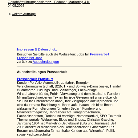
Impressum & Datenschutz
Besuchen Sie bitte auch die Webseiten: Jobs für
Pressearbeit
Freiberufler Jobs
zurück zu
Ausschreibungen
Ausschreibungen Pressearbeit
Pressearbeit Frankfurt
Kunden-Portfolio: Automobil-, Luftfahrt-, Energie-,
Versicherungswirtschaft, B2B-, IT- und Software-Dienstleister, Handel,
eCommerce, Bildungs- und Sozialträger, Fachverlage,
Wirtschaftsverbände, Politik, Verwaltung und demokratische Parteien..
Mit maßgeschneiderten Texten für jede Gelegenheit unterstütze ich
Sie und Ihr Unternehmen dabei, Ihre Zielgruppen anzusprechen und
eine dauerhafte Beziehung zu ihnen aufzubauen. Ich biete Ihnen
wirksame Formulierungen für jeden Bedarf: Kunden- und
Mitarbeitermagazine, Jahresberichte, Imagebroschüren,
Fachzeitschriften, Reden und Vorträge, Namensartikel, SEO-Texte für
Themenportale, Webseiten, Blogs und Shops.. Christian Gasche,
Jahrgang 1964, ist Marketing-Betriebswirt (BA) und Journalist. Seit
2003 arbeitet er freiberuflich als Redenschreiber, Ghostwriter, PR-
Berater und Journalist für namhafte Kunden aus Wirtschaft, Politik
sowie Fachzeitschriften.