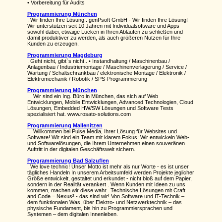
• Vorbereitung für Audits
Programmierung München
. Wir finden Ihre Lösung!. genPsoft GmbH - Wir finden Ihre Lösung!
Wir unterstützen seit 10 Jahren mit Individualsoftware und Apps
sowohl dabei, etwaige Lücken in Ihren Abläufen zu schließen und
damit produktiver zu werden, als auch größeren Nutzen für Ihre
Kunden zu erzeugen.
Programmierung Magdeburg
. Geht nicht, gibt`s nicht.. • Instandhaltung / Maschinenbau /
Anlagenbau / Industriemontage / Maschinenverlagerung / Service /
Wartung / Schaltschrankbau / elektronische Montage / Elektronik /
Elektromechanik / Robotik / SPS-Programmierung
Programmierung München
. . Wir sind ein Ing. Büro in München, das sich auf Web
Entwicklungen, Mobile Entwicklungen, Advanced Technologien, Cloud
Lösungen, Embedded HW/SW Lösungen und Software Tests
spezialisiert hat. www.rosato-solutions.com
Programmierung Mallenitzen
. . Willkommen bei Pulse Media, Ihrer Lösung für Websites und
Software! Wir sind ein Team mit klarem Fokus: Wir entwickeln Web-
und Softwarelösungen, die Ihrem Unternehmen einen souveränen
Auftritt in der digitalen Geschäftswelt sichern.
Programmierung Bad Salzuflen
. We love technic! Unser Motto ist mehr als nur Worte - es ist unser
tägliches Handeln In unserem Arbeitsumfeld werden Projekte jeglicher
Größe entwickelt, gestaltet und erkundet - nicht bloß auf dem Papier,
sondern in der Realität verankert . Wenn Kunden mit Ideen zu uns
kommen, machen wir diese wahr.. Technische Lösungen mit Craft
and Code = Nexus² - das sind wir! Von Software und IT-Technik –
dem funktionalen Was, über Elektro- und Netzwerktechnik – das
physische Fundament, bis hin zu Programmiersprachen und
Systemen – dem digitalen Innenleben.