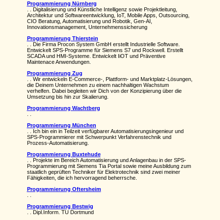
Programmierung Nürnberg
. . Digitalisierung und Künstliche Intelligenz sowie Projektleitung,
Architektur und Softwareentwicklung, IoT, Mobile Apps, Outsourcing,
CIO Beratung, Automatisierung und Robotik, Gen-AI,
Innovationsmanagement, Unternehmenssicherung
Programmierung Thierstein
. . Die Firma Procon System GmbH erstellt Industrielle Software.
Entwickelt SPS-Programme für Siemens S7 und Rockwell. Erstellt
SCADA und HMI-Systeme. Entwickelt IiOT und Präventive
Maintenace Anwendungen.
Programmierung Zug
. . Wir entwickeln E-Commerce-, Plattform- und Marktplatz-Lösungen,
die Deinem Unternehmen zu einem nachhaltigen Wachstum
verhelfen. Dabei begleiten wir Dich von der Konzipierung über die
Umsetzung bis hin zur Skalierung.
Programmierung Wachtberg
. .
Programmierung München
. . Ich bin ein in Teilzeit verfügbarer Automatisierungsingenieur und
SPS-Programmierer mit Schwerpunkt Verfahrenstechnik und
Prozess-Automatisierung.
Programmierung Buxtehude
. . Projekte im Bereich Automatisierung und Anlagenbau in der SPS-
Programmierung mit Siemens Tia Portal sowie meine Ausbildung zum
staatlich geprüften Techniker für Elektrotechnik sind zwei meiner
Fähigkeiten, die ich hervorragend beherrsche.
Programmierung Oftersheim
. .
Programmierung Bestwig
. . Dipl.Inform. TU Dortmund