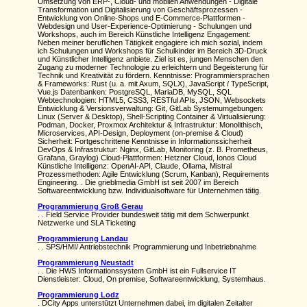
Umsetzung von ERP-, Cloud- und mobilen Anwendungen - Digitale
Transformation und Digitalisierung von Geschäftsprozessen -
Entwicklung von Online-Shops und E-Commerce-Plattformen -
Webdesign und User-Experience-Optimierung - Schulungen und
Workshops, auch im Bereich Künstliche Intelligenz Engagement:
Neben meiner beruflichen Tätigkeit engagiere ich mich sozial, indem
ich Schulungen und Workshops für Schulkinder im Bereich 3D-Druck
und Künstlicher Intelligenz anbiete. Ziel ist es, jungen Menschen den
Zugang zu moderner Technologie zu erleichtern und Begeisterung für
Technik und Kreativität zu fördern. Kenntnisse: Programmiersprachen
& Frameworks: Rust (u. a. mit Axum, SQLX), JavaScript / TypeScript,
Vue.js Datenbanken: PostgreSQL, MariaDB, MySQL, SQL
Webtechnologien: HTML5, CSS3, RESTful APIs, JSON, Websockets
Entwicklung & Versionsverwaltung: Git, GitLab Systemumgebungen:
Linux (Server & Desktop), Shell-Scripting Container & Virtualisierung:
Podman, Docker, Proxmox Architektur & Infrastruktur: Monolithisch,
Microservices, API-Design, Deployment (on-premise & Cloud)
Sicherheit: Fortgeschrittene Kenntnisse in Informationssicherheit
DevOps & Infrastruktur: Nginx, GitLab, Monitoring (z. B. Prometheus,
Grafana, Graylog) Cloud-Plattformen: Hetzner Cloud, Ionos Cloud
Künstliche Intelligenz: OpenAI-API, Claude, Ollama, Mistral
Prozessmethoden: Agile Entwicklung (Scrum, Kanban), Requirements
Engineering. . Die grieblmedia GmbH ist seit 2007 im Bereich
Softwareentwicklung bzw. Individualsoftware für Unternehmen tätig.
Programmierung Groß Gerau
. . Field Service Provider bundesweit tätig mit dem Schwerpunkt
Netzwerke und SLA Ticketing
Programmierung Landau
. . SPS/HMI/ Antriebstechnik Programmierung und Inbetriebnahme
Programmierung Neustadt
. . Die HWS Informationssystem GmbH ist ein Fullservice IT
Dienstleister: Cloud, On premise, Softwareentwicklung, Systemhaus.
Programmierung Lodz
. DCity Apps unterstützt Unternehmen dabei, im digitalen Zeitalter