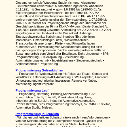
Gesamthochschule Wuppertal Studienrichtung: Allgemeine
ElektrotechnikSchwerpunkt: Automatisierungstechnik Abschluss:
6.11.1991 mit Gesamturteil -- gut-- 1.6.1991 bis 1999-06-31 Als
Elektroingenieur der Elektrotechnik, bei der Firma KU-KA-MA
Kunstoff- und Kabelmaschinenbau GmbH & Co KG. Ab 1.11.1995
stellvertretender Abteilungsleiter der Elektroabteilung. 1.07.1999 bis
2002-05-31 Weiter als Projektingenieur infolge der Übernahme der
Geschäftsaktivitäten der Firma KU-KA-MA durchDavis-Standard Ab
1.08.2002 Selbständig Gewerbe-Anmeldung am 2.3.2004 Ab 1.3.2004
eingetragen in die Handwerksrolle Düsseldorf Bisherige
Einsatzschwerpunkte Kabelmaschinenbau (Extruderlinien,
Mantellinien, Umspulanlagen, usw.) Wickelmaschinen,
Transportbandsteuerungen, Platten- und Filmgießanlagen,
Kundenservice, Entwicklung von Maschinensteuerung mit allen
dazugehörigen Komponenten.. Vertrauensvolle partnerschaftliche
Zusammenarbeit zum Vorteil aller Beteiligten. Elektroingenieur • SPS
Programmierung • Elektroplanung • Visualisierung •
Automatisierungstechnik • Inbetriebnahme • Steuerungstechnik •
Antriebstechnik • Projektierung
Programmierung Gelsenkirchen
. . Freelancer für Webentwicklung mit Fokus auf React, Contao und
WordPress. Erfahrung in API-Anbindung, CMS-Projekten, Frontend-
Umsetzung und technischer Integration. Remote verfügbar,
zuverlässig, agenturerprobt.
Programmierung Lauf
. . Engineering, Beratung, Planung,Konzepterstellung, CAE-
Konstruktion Eplan5, EplanP8, Projektabwicklung,Doku,
Inbetriebnahme,Bereich: Industrie,Automotive,Automation,
Prozesstechnik, SPS-Programmierung:Codesys, S7, WINCC flexible,
Automation Studio, Melsec.
Programmierung Pullenreuth
. Wir planen und fertigen Schaltschränke nach Ihren Anforderungen –
von der Kleinsteuerung bis zu komplexen Anlagen. Qualität und
Zuverlässigkeit stehen dabei an erster Stelle.. Retrofit von