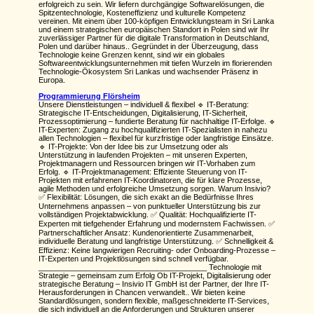
erfolgreich zu sein. Wir liefern durchgängige Softwarelösungen, die
Spitzentechnologie, Kosteneffizienz und kulturelle Kompetenz
vereinen. Mit einem über 100-köpfigen Entwicklungsteam in Sri Lanka
und einem strategischen europäischen Standort in Polen sind wir Ihr
zuverlässiger Partner für die digitale Transformation in Deutschland,
Polen und darüber hinaus.. Gegründet in der Überzeugung, dass
Technologie keine Grenzen kennt, sind wir ein globales
Softwareentwicklungsunternehmen mit tiefen Wurzeln im florierenden
Technologie-Ökosystem Sri Lankas und wachsender Präsenz in
Europa.
Programmierung Flörsheim
Unsere Dienstleistungen – individuell & flexibel 🔹 IT-Beratung:
Strategische IT-Entscheidungen, Digitalisierung, IT-Sicherheit,
Prozessoptimierung – fundierte Beratung für nachhaltige IT-Erfolge. 🔹
IT-Experten: Zugang zu hochqualifizierten IT-Spezialisten in nahezu
allen Technologien – flexibel für kurzfristige oder langfristige Einsätze.
🔹 IT-Projekte: Von der Idee bis zur Umsetzung oder als
Unterstützung in laufenden Projekten – mit unseren Experten,
Projektmanagern und Ressourcen bringen wir IT-Vorhaben zum
Erfolg. 🔹 IT-Projektmanagement: Effiziente Steuerung von IT-
Projekten mit erfahrenen IT-Koordinatoren, die für klare Prozesse,
agile Methoden und erfolgreiche Umsetzung sorgen. Warum Insivio?
✅ Flexibilität: Lösungen, die sich exakt an die Bedürfnisse Ihres
Unternehmens anpassen – von punktueller Unterstützung bis zur
vollständigen Projektabwicklung. ✅ Qualität: Hochqualifizierte IT-
Experten mit tiefgehender Erfahrung und modernstem Fachwissen. ✅
Partnerschaftlicher Ansatz: Kundenorientierte Zusammenarbeit,
individuelle Beratung und langfristige Unterstützung. ✅ Schnelligkeit &
Effizienz: Keine langwierigen Recruiting- oder Onboarding-Prozesse –
IT-Experten und Projektlösungen sind schnell verfügbar.
________________________________________ Technologie mit
Strategie – gemeinsam zum Erfolg Ob IT-Projekt, Digitalisierung oder
strategische Beratung – Insivio IT GmbH ist der Partner, der Ihre IT-
Herausforderungen in Chancen verwandelt.. Wir bieten keine
Standardlösungen, sondern flexible, maßgeschneiderte IT-Services,
die sich individuell an die Anforderungen und Strukturen unserer