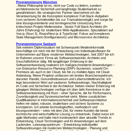
Programmierung München
. Meine Philosophie ist es, nicht nur Code zu liefern, sondern
architektonische Sicherheit und langfristige Skalierbarkeit zu
gewährleisten. Als strategischer Partner übernehme ich die
Verantwortung für die Konzeption komplexer Full-Stack-Aufgaben
(von sicheren Schnittstellen bis zur Transaktionslogik) und sorge für
eine lösungsorientierte und termingerechte Umsetzung Ihrer
kritischsten Projekt-Meilensteine.. Senior Full-Stack Architekt (8+
Jahre Erfahrung) für skalierbare Web-Applikationen. Spezialisiert auf
Vue.js (Nuxt 3), React/Next.js & TypeScript. Fokus auf komplexes
State Management (Konfiguratoren) und Microservice-Architektur.
Programmierung Sasbach
Seit meinem Diplomstudium mit Schwerpunkt Medieninformatik
beschäftige ich mich mit der Entwicklung von Individualsoftware für
Unternehmen auf Basis moderner Webtechnologien. Seit 2007 bin ich
im Rahmen unserer Firma als Softwareentwickler, Architekt und
Geschäftsführer tätig. Mit langjähriger Erfahrung in der
Softwareentwicklung realisiere ich maßgeschneiderte Anwendungen –
von Enterprise-Resource-Planning-(ERP)-Systemen, sowohl On-
Premises als auch in der Cloud, bis hin zu mobilen Apps mit Cloud-
Anbindung. Meine Projekte umfassen ein breites Branchenspektrum,
darunter Handel, Gesundheitswesen und Lebensmittelbranche. Ich
lege besonderen Wert auf sauberes Softwaredesign, Nachhaltigkeit
im Code und Sicherheit in der Architektur. Neben meiner Erfahrung mit
gängigen Webtechnologien verfüge ich über tiefe Kenntnisse in der
Softwareentwicklung mit Rust – einer Sprache, die für Performance,
Zuverlässigkeit und Systemsicherheit steht. Meine zusätzlichen
Qualifikationen in Informationssicherheit und Softwarearchitektur
helfen mir dabei, robuste, skalierbare und sichere Systeme zu
konzipieren. Ich arbeite technologieoffen, methodisch und
lösungsorientiert – stets mit dem Ziel, für meine Kunden die beste
technische und wirtschaftliche Lösung zu entwickeln. Dabei nutze ich
agile Methoden und halte mich kontinuierlich über aktuelle Trends in
Entwicklung, Cloud-Technologien und KI-Anwendungen auf dem
Laufenden. Leistungsspektrum: - Entwicklung individueller
Softwarelösungen mit modernen Webtechnologien - Planung und