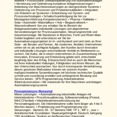
weltweit • Prozessnahe Softwareoptimierung von Automationsanlagen
• Vernetzung und Optimierung komplexer Anlagensteuerungen •
Anbindung von Maschinensteuerungen an übergeordnete Systeme •
Optimierung von Prozessen und Produktionsabläufen • Integration
von Robotern an Systemen • Entwicklung von System- und
Prozesstechnologien • Schaltschrankfertigung bis hin zur
Montagedurchführung Kompetenzbereich: • Pharma • Halbleiter •
Solar • Automobil • Materialfluss • Holz • Biogaskraftwerk •
Wasserkraftwerk Von uns erhalten Sie im Bereich der
Anlagenautomation individuelle Lösungen und abgestimmte
Serviceleistungen für Prozessautomation, Steuerungstechnik und
Industriemontage. Mit Standorten in München, Fürth und Rhein-Main-
Gebiet begleiten und unterstützen wir Sie bei
Automatisierungsprojekten im In- und Ausland und sind stets an Ihrer
Seite - als Berater und Partner.. Als modernes, flexibles Unternehmen
sehen wir es als wichtigste Aufgabe, den Kunden durch innovative
und individuelle Lösungen entscheidende Vorteile im Wettbewerb zu
sichern. Die Kultur, die in einem Unternehmen im Zusammenhang mit
Innovation, Erneuerung und Entwicklung gelebt wird, entscheidet
langfristig über den Erfolg. Entsprechend sind es auch die Menschen
mit ihren individuellen Haltungen, Fähigkeiten und ihrem Wissen, die
den Unterschied ausmachen. Nur durch konsequente Verwirklichung
dieses gesetzten Maßstabes können wir unseren Kunden
maßgeschneiderte Systemlösungen mit höchster technischer Qualität
schnell und zuverlässig erstellen und umfangreiche Beratung und
Service leisten.. SPS-Programmierung /Inbetriebnahme
/Elektrokonstruktion • Wir entwickeln für Ihre Maschinen und Anlagen
Automatisierungssysteme
Programmierung Wuppertal
Meine Leistungen : • Automatisierung industrieller Anlagen mit
Inbetriebnahme • Prozeßvisualisierung, Softwareerstellung (Protool,
WinCCFlexibel) • Inbetriebnahmenunterstützung bei
Personalengpässen. Die Inbetriebnahme sollte nicht länger als 4 bis 6
Wochen dauern. • Projektierung und Programmierung von
Steuerungen : Siemens S5 : S7 Siemens HMI: TP`s ; MP`s , usw. •
Antriebstechnik Grunddaten: Staatsangehörigkeit: Deutsch Jahrgang:
1961 Ausbildung: Studium an derBergischen Universität