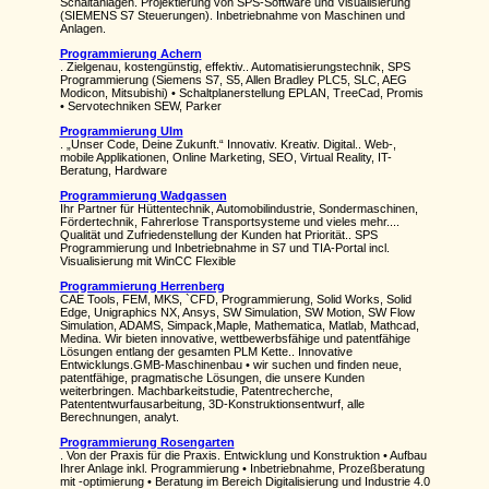
Schaltanlagen. Projektierung von SPS-Software und Visualisierung
(SIEMENS S7 Steuerungen). Inbetriebnahme von Maschinen und
Anlagen.
Programmierung Achern
. Zielgenau, kostengünstig, effektiv.. Automatisierungstechnik, SPS
Programmierung (Siemens S7, S5, Allen Bradley PLC5, SLC, AEG
Modicon, Mitsubishi) • Schaltplanerstellung EPLAN, TreeCad, Promis
• Servotechniken SEW, Parker
Programmierung Ulm
. „Unser Code, Deine Zukunft.“ Innovativ. Kreativ. Digital.. Web-,
mobile Applikationen, Online Marketing, SEO, Virtual Reality, IT-
Beratung, Hardware
Programmierung Wadgassen
Ihr Partner für Hüttentechnik, Automobilindustrie, Sondermaschinen,
Fördertechnik, Fahrerlose Transportsysteme und vieles mehr....
Qualität und Zufriedenstellung der Kunden hat Priorität.. SPS
Programmierung und Inbetriebnahme in S7 und TIA-Portal incl.
Visualisierung mit WinCC Flexible
Programmierung Herrenberg
CAE Tools, FEM, MKS, `CFD, Programmierung, Solid Works, Solid
Edge, Unigraphics NX, Ansys, SW Simulation, SW Motion, SW Flow
Simulation, ADAMS, Simpack,Maple, Mathematica, Matlab, Mathcad,
Medina. Wir bieten innovative, wettbewerbsfähige und patentfähige
Lösungen entlang der gesamten PLM Kette.. Innovative
Entwicklungs.GMB-Maschinenbau • wir suchen und finden neue,
patentfähige, pragmatische Lösungen, die unsere Kunden
weiterbringen. Machbarkeitstudie, Patentrecherche,
Patententwurfausarbeitung, 3D-Konstruktionsentwurf, alle
Berechnungen, analyt.
Programmierung Rosengarten
. Von der Praxis für die Praxis. Entwicklung und Konstruktion • Aufbau
Ihrer Anlage inkl. Programmierung • Inbetriebnahme, Prozeßberatung
mit -optimierung • Beratung im Bereich Digitalisierung und Industrie 4.0