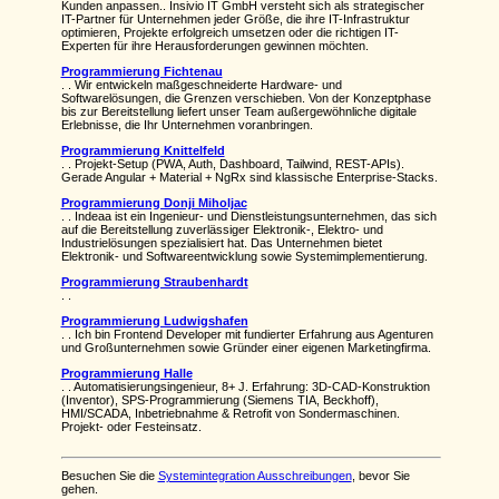
Kunden anpassen.. Insivio IT GmbH versteht sich als strategischer
IT-Partner für Unternehmen jeder Größe, die ihre IT-Infrastruktur
optimieren, Projekte erfolgreich umsetzen oder die richtigen IT-
Experten für ihre Herausforderungen gewinnen möchten.
Programmierung Fichtenau
. . Wir entwickeln maßgeschneiderte Hardware- und
Softwarelösungen, die Grenzen verschieben. Von der Konzeptphase
bis zur Bereitstellung liefert unser Team außergewöhnliche digitale
Erlebnisse, die Ihr Unternehmen voranbringen.
Programmierung Knittelfeld
. . Projekt-Setup (PWA, Auth, Dashboard, Tailwind, REST-APIs).
Gerade Angular + Material + NgRx sind klassische Enterprise-Stacks.
Programmierung Donji Miholjac
. . Indeaa ist ein Ingenieur- und Dienstleistungsunternehmen, das sich
auf die Bereitstellung zuverlässiger Elektronik-, Elektro- und
Industrielösungen spezialisiert hat. Das Unternehmen bietet
Elektronik- und Softwareentwicklung sowie Systemimplementierung.
Programmierung Straubenhardt
. .
Programmierung Ludwigshafen
. . Ich bin Frontend Developer mit fundierter Erfahrung aus Agenturen
und Großunternehmen sowie Gründer einer eigenen Marketingfirma.
Programmierung Halle
. . Automatisierungsingenieur, 8+ J. Erfahrung: 3D-CAD-Konstruktion
(Inventor), SPS-Programmierung (Siemens TIA, Beckhoff),
HMI/SCADA, Inbetriebnahme & Retrofit von Sondermaschinen.
Projekt- oder Festeinsatz.
Besuchen Sie die
Systemintegration Ausschreibungen
, bevor Sie
gehen.