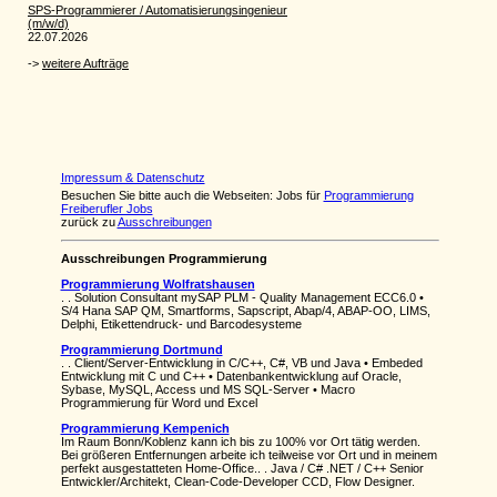
Impressum & Datenschutz
Besuchen Sie bitte auch die Webseiten: Jobs für
Programmierung
Freiberufler Jobs
zurück zu
Ausschreibungen
Ausschreibungen Programmierung
Programmierung Wolfratshausen
. . Solution Consultant mySAP PLM - Quality Management ECC6.0 •
S/4 Hana SAP QM, Smartforms, Sapscript, Abap/4, ABAP-OO, LIMS,
Delphi, Etikettendruck- und Barcodesysteme
Programmierung Dortmund
. . Client/Server-Entwicklung in C/C++, C#, VB und Java • Embeded
Entwicklung mit C und C++ • Datenbankentwicklung auf Oracle,
Sybase, MySQL, Access und MS SQL-Server • Macro
Programmierung für Word und Excel
Programmierung Kempenich
Im Raum Bonn/Koblenz kann ich bis zu 100% vor Ort tätig werden.
Bei größeren Entfernungen arbeite ich teilweise vor Ort und in meinem
perfekt ausgestatteten Home-Office.. . Java / C# .NET / C++ Senior
Entwickler/Architekt, Clean-Code-Developer CCD, Flow Designer.