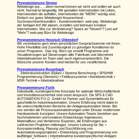
Programmierung Singen
Webdesign pur... ...denn normal können wir nicht und wollen wir auch
nicht. Normal ist langweilig. Wir gestalten Internetseiten mit Leben,
Internetseiten die auffallen, Internetseiten die "MERK" würdig sind..
Einfach nur gutes Webdesign! Ansprechend -
Suchmaschinenfreundlich - Kundenorientiert. web-pep. Webdesign
der farbigen Art! Wir planen, erstellen und betreuen kreative
Internetseiten. Mut zur Veränderung? Spass an "Neuem"? Lust auf
"Mehr"? web-pep Büro für Webdesign.
Programmierung Hessisch Oldendorf
Wir vereinbaren gern einen persönlichen Gesprächstermin mit Ihnen..
Hohe Flexibilität und Zuverlässigkeit zu günstigen Konditionen ist
unser Programm.. Das Ing.-Büro rps erstellt Programme und
Visualisierungen auf Steuerungen aller Fabrikate und übernimmt
Inbetriebnahmen im Team oder auch eigenverantwortlich. Die
Wünsche unserer Kunden sind hierbei für uns verpflichtend.
Programmierung Rosenbach
. . Elektrokonstruktion (Eplan) • Sistema Berechnung • SPS/HMI
Programmierung (Siemens) • Feldbussysteme • Antriebstechnik •
MSR-Technik • Inbetriebnahme
Programmierung Fürth
Individuelle, kundengerechte Konzepte für optimale Wirtschaftlichkeit
und Investitionssicherheit sind unser Anspruch. Die SPS & CAD
AUTOMATION P.O.G. GmbH ist Partner und Systemlieferant für
ganzheitliche Industrieautomation. Unsere Erfahrung reicht dabei in
die unterschiedlichsten Bereiche der Anlagenautomation hinein. Bei
uns werden die Prozessautomatisierungen unter Einsatz modernster
Hardwaretools konzipiert. Unsere Automation-Teams bestehen aus
hochmotivierten und kreativen Entwicklungs-Ingenieuren,
Materialfluss und Verfahrens-Experten, die Erfahrungen aus
zahlreichen Projekten mitbringen. Unsere Leistung für Sie: •
Konzepterstellung, Planung und Durchführung von
Automatisierungsprojekten • Entwicklung und Programmierung von
lauffähiger Software • Inbetriebnahme kundenspezifischer Anlagen