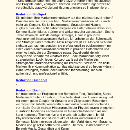
Transformationsthemen. Ich unterstütze Unternehmen, Institutionen
und Projekte dabei, komplexe Themen und Veränderungsprozesse
verständlich, glaubwürdig und lösungsorientiert zu implementieren.
Redaktion Stuttgart
Sie möchten Ihre Marke kommunikativ auf das nächste Level heben?
Dann lassen Sie uns sprechen.. Markenkommunikation ist für mich
mehr als Content. Sie ist Inszenierung, Strategie und Haltung
zugleich. Seit über acht Jahren begleite ich Unternehmen dabei, ihre
Kommunikation klarer, stärker und wirkungsvoller zu gestalten. Sechs
Jahre davon als selbstständige Strategin, zuvor in größeren
Agenturen mit internationalen Marken. Ich arbeite an der Schnittstelle
von Strategie und Kreativität. Mein Anspruch ist es, Marken nicht nur
sichtbar zu machen, sondern sie professionell zu positionieren – mit
einer klaren Kommunikationsarchitektur, präzisen Botschaften und
einer Ästhetik, die zur Zielgruppe passt. Dabei verbinde ich
analytische Schärfe mit kreativer Idee. Jede Maßnahme folgt einer
strategischen Logik, jedes Konzept zahlt auf die Marke ein..
Strategische Markeninszenierung mit kreativer Exzellenz. Ich helfe
Marken, ihre Kommunikation auf das nächste Level zu heben – durch
klare Strategien, starke Ideen und eine Inszenierung, die sich
authentisch und professionell anfühlt.
Redaktion Buchholz
. .
Redaktion Bochum
Ich freue mich auf Projekte in den Bereichen Text, Redaktion, Social
Media und Content Creation.. Ich arbeite strukturiert, zuverlässig und
mit einem guten Gespür für Sprache und Zielgruppen. Besonders
wichtig ist mir, Inhalte verständlich, authentisch und ansprechend zu
vermitteln. Durch meinen Hintergrund in der Physiotherapie bringe ich
zusätzlich fundiertes Fachwissen im Gesundheitsbereich mit und
kann komplexe Themen klar und praxisnah aufbereiten.. Ich bin
Physiotherapeutin und studiere aktuell Musikjournalismus im 4.
Semester. Mein Interesse gilt vor allem der Verbindung von Sprache,
Medien und gesellschaftlich relevanten Themen – insbesondere im
Bereich Musik, Gesundheit und Kultur.