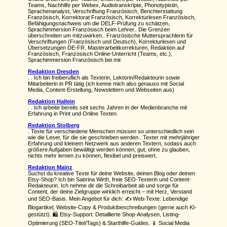
Teams, Nachhilfe per Webex, Audiotranskripte, Phonotypistin,
Sprachenanalyst, Verschriftung Französisch, Berichterstattung
Französisch, Korrektorat Französisch, Korrekturlesen Französisch,
Befähigungsnachweis um die DELF-Prüfung zu schätzen,
Sprachimmersion Französisch beim Lehrer.. Die Grenzen
überschreiten um mitzuwirken.. Französische Muttersprachlerin für
Verschriftungen (Französisch und Deutsch), Korrekturlesen und
Übersetzungen DE-FR. Masterarbeitkorrekturen, Redaktion auf
Französisch, Französisch Online-Unterricht (Teams, etc.),
Sprachimmersion Französisch bei mir.
Redaktion Dresden
. . Ich bin freiberuflich als Texterin, Lektorin/Redakteurin sowie
Mitarbeiterin in PR tätig (ich kenne mich also genauso mit Social
Media, Content-Erstellung, Newslettern und Webseiten aus)
Redaktion Hallein
. . Ich arbeite bereits seit sechs Jahren in der Medienbranche mit
Erfahrung in Print und Online Texten.
Redaktion Stolberg
. Texte für verschiedene Menschen müssen so unterschiedlich sein
wie die Leser, für die sie geschrieben werden.. Texter mit mehrjähriger
Erfahrung und kleinem Netzwerk aus anderen Textern, sodass auch
größere Aufgaben bewältigt werden können; gut, ohne zu glauben,
nichts mehr lernen zu können, flexibel und preiswert.
Redaktion Mainz
Suchst du kreative Texte für deine Website, deinen Blog oder deinen
Etsy-Shop? Ich bin Sabrina Wirth, freie SEO-Texterin und Content-
Redakteurin. Ich nehme dir die Schreibarbeit ab und sorge für
Content, der deine Zielgruppe wirklich erreicht – mit Herz, Verstand
und SEO-Basis. Mein Angebot für dich: ✍️ Web-Texte: Lebendige
Blogartikel, Website-Copy & Produktbeschreibungen (gerne auch KI-
gestützt). 🛍️ Etsy-Support: Detaillierte Shop-Analysen, Listing-
Optimierung (SEO-Titel/Tags) & Starthilfe-Guides. 📱 Social Media