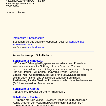
Impressum & Datenschutz
Besuchen Sie bitte auch die Webseiten: Jobs für
Schallschutz
Freiberufler Jobs
zurück zu
Ausschreibungen
Ausschreibungen Schallschutz
Schallschutz Handewitt
. 60 Jahre Erfahrung heißt, gewonnenes Wissen und Know-how
kostenbewusst und im Einklang mit dem Stand der Technik
einzusetzen und sich zum Gelingen des Bauvorhabens einzubringen
und beizutragen.. Wir planen Tragwerke, Brand-, Wärme-,
Schallschutz: Geschäftshäuser, Büro- und Verwaltungsgebäude,
Wohnhäuser, Schul- und Universitätsgebäude, Sporthallen,
Parkhäuser, Fabrik-, Werk- u. Produktionshallen, Ingenieurbauwerke
(Brückenbauwerke), Sonderbauten.
Schallschutz Albstadt
. Strukturiert, zuverlässig und termingerecht..
Schallschutz Raisting
. . Arbeiten mit Solid Works • 25 Jahre Erfahrung im Blechbereich •
Konstruktionen von Maschinenverkleidungen • Schallschutz •
Förderanlagen • Automationstechnik