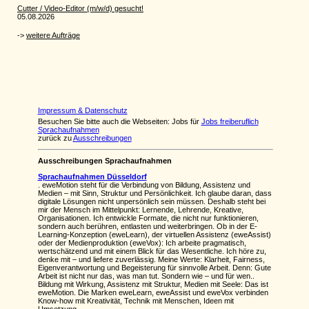
Impressum & Datenschutz
Besuchen Sie bitte auch die Webseiten: Jobs für
Jobs freiberuflich
Sprachaufnahmen
zurück zu
Ausschreibungen
Ausschreibungen Sprachaufnahmen
Sprachaufnahmen Düsseldorf
. eweMotion steht für die Verbindung von Bildung, Assistenz und
Medien – mit Sinn, Struktur und Persönlichkeit. Ich glaube daran, dass
digitale Lösungen nicht unpersönlich sein müssen. Deshalb steht bei
mir der Mensch im Mittelpunkt: Lernende, Lehrende, Kreative,
Organisationen. Ich entwickle Formate, die nicht nur funktionieren,
sondern auch berühren, entlasten und weiterbringen. Ob in der E-
Learning-Konzeption (eweLearn), der virtuellen Assistenz (eweAssist)
oder der Medienproduktion (eweVox): Ich arbeite pragmatisch,
wertschätzend und mit einem Blick für das Wesentliche. Ich höre zu,
denke mit – und liefere zuverlässig. Meine Werte: Klarheit, Fairness,
Eigenverantwortung und Begeisterung für sinnvolle Arbeit. Denn: Gute
Arbeit ist nicht nur das, was man tut. Sondern wie – und für wen..
Bildung mit Wirkung, Assistenz mit Struktur, Medien mit Seele: Das ist
eweMotion. Die Marken eweLearn, eweAssist und eweVox verbinden
Know-how mit Kreativität, Technik mit Menschen, Ideen mit