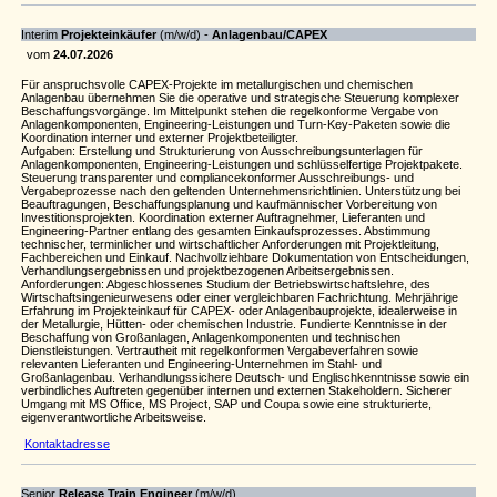
Interim
Projekteinkäufer
(m/w/d) -
Anlagenbau/CAPEX
vom
24.07.2026
Für anspruchsvolle CAPEX-Projekte im metallurgischen und chemischen
Anlagenbau übernehmen Sie die operative und strategische Steuerung komplexer
Beschaffungsvorgänge. Im Mittelpunkt stehen die regelkonforme Vergabe von
Anlagenkomponenten, Engineering-Leistungen und Turn-Key-Paketen sowie die
Koordination interner und externer Projektbeteiligter.
Aufgaben: Erstellung und Strukturierung von Ausschreibungsunterlagen für
Anlagenkomponenten, Engineering-Leistungen und schlüsselfertige Projektpakete.
Steuerung transparenter und compliancekonformer Ausschreibungs- und
Vergabeprozesse nach den geltenden Unternehmensrichtlinien. Unterstützung bei
Beauftragungen, Beschaffungsplanung und kaufmännischer Vorbereitung von
Investitionsprojekten. Koordination externer Auftragnehmer, Lieferanten und
Engineering-Partner entlang des gesamten Einkaufsprozesses. Abstimmung
technischer, terminlicher und wirtschaftlicher Anforderungen mit Projektleitung,
Fachbereichen und Einkauf. Nachvollziehbare Dokumentation von Entscheidungen,
Verhandlungsergebnissen und projektbezogenen Arbeitsergebnissen.
Anforderungen: Abgeschlossenes Studium der Betriebswirtschaftslehre, des
Wirtschaftsingenieurwesens oder einer vergleichbaren Fachrichtung. Mehrjährige
Erfahrung im Projekteinkauf für CAPEX- oder Anlagenbauprojekte, idealerweise in
der Metallurgie, Hütten- oder chemischen Industrie. Fundierte Kenntnisse in der
Beschaffung von Großanlagen, Anlagenkomponenten und technischen
Dienstleistungen. Vertrautheit mit regelkonformen Vergabeverfahren sowie
relevanten Lieferanten und Engineering-Unternehmen im Stahl- und
Großanlagenbau. Verhandlungssichere Deutsch- und Englischkenntnisse sowie ein
verbindliches Auftreten gegenüber internen und externen Stakeholdern. Sicherer
Umgang mit MS Office, MS Project, SAP und Coupa sowie eine strukturierte,
eigenverantwortliche Arbeitsweise.
Kontaktadresse
Senior
Release Train Engineer
(m/w/d)