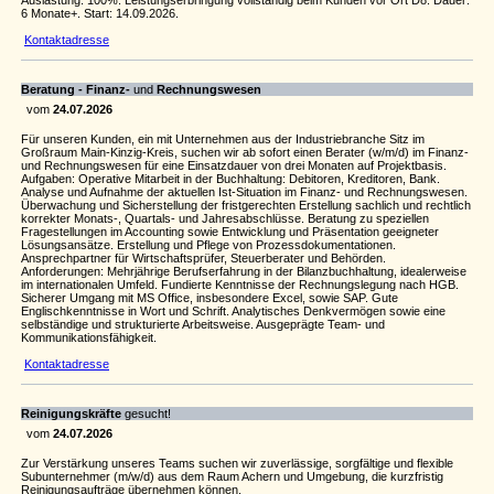
Auslastung: 100%. Leistungserbringung vollständig beim Kunden vor Ort D8. Dauer:
6 Monate+. Start: 14.09.2026.
Kontaktadresse
Beratung - Finanz-
und
Rechnungswesen
vom
24.07.2026
Für unseren Kunden, ein mit Unternehmen aus der Industriebranche Sitz im
Großraum Main-Kinzig-Kreis, suchen wir ab sofort einen Berater (w/m/d) im Finanz-
und Rechnungswesen für eine Einsatzdauer von drei Monaten auf Projektbasis.
Aufgaben: Operative Mitarbeit in der Buchhaltung: Debitoren, Kreditoren, Bank.
Analyse und Aufnahme der aktuellen Ist-Situation im Finanz- und Rechnungswesen.
Überwachung und Sicherstellung der fristgerechten Erstellung sachlich und rechtlich
korrekter Monats-, Quartals- und Jahresabschlüsse. Beratung zu speziellen
Fragestellungen im Accounting sowie Entwicklung und Präsentation geeigneter
Lösungsansätze. Erstellung und Pflege von Prozessdokumentationen.
Ansprechpartner für Wirtschaftsprüfer, Steuerberater und Behörden.
Anforderungen: Mehrjährige Berufserfahrung in der Bilanzbuchhaltung, idealerweise
im internationalen Umfeld. Fundierte Kenntnisse der Rechnungslegung nach HGB.
Sicherer Umgang mit MS Office, insbesondere Excel, sowie SAP. Gute
Englischkenntnisse in Wort und Schrift. Analytisches Denkvermögen sowie eine
selbständige und strukturierte Arbeitsweise. Ausgeprägte Team- und
Kommunikationsfähigkeit.
Kontaktadresse
Reinigungskräfte
gesucht!
vom
24.07.2026
Zur Verstärkung unseres Teams suchen wir zuverlässige, sorgfältige und flexible
Subunternehmer (m/w/d) aus dem Raum Achern und Umgebung, die kurzfristig
Reinigungsaufträge übernehmen können.