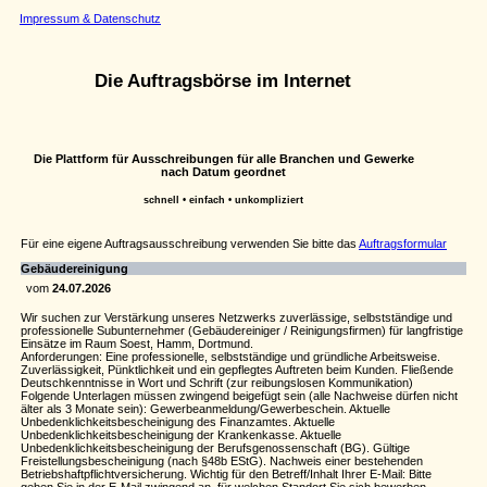
Impressum & Datenschutz
Die Auftragsbörse im Internet
Die Plattform für Ausschreibungen für alle Branchen und Gewerke
nach Datum geordnet
schnell • einfach • unkompliziert
Für eine eigene Auftragsausschreibung verwenden Sie bitte das
Auftragsformular
Gebäudereinigung
vom
24.07.2026
Wir suchen zur Verstärkung unseres Netzwerks zuverlässige, selbstständige und
professionelle Subunternehmer (Gebäudereiniger / Reinigungsfirmen) für langfristige
Einsätze im Raum Soest, Hamm, Dortmund.
Anforderungen: Eine professionelle, selbstständige und gründliche Arbeitsweise.
Zuverlässigkeit, Pünktlichkeit und ein gepflegtes Auftreten beim Kunden. Fließende
Deutschkenntnisse in Wort und Schrift (zur reibungslosen Kommunikation)
Folgende Unterlagen müssen zwingend beigefügt sein (alle Nachweise dürfen nicht
älter als 3 Monate sein): Gewerbeanmeldung/Gewerbeschein. Aktuelle
Unbedenklichkeitsbescheinigung des Finanzamtes. Aktuelle
Unbedenklichkeitsbescheinigung der Krankenkasse. Aktuelle
Unbedenklichkeitsbescheinigung der Berufsgenossenschaft (BG). Gültige
Freistellungsbescheinigung (nach §48b EStG). Nachweis einer bestehenden
Betriebshaftpflichtversicherung. Wichtig für den Betreff/Inhalt Ihrer E-Mail: Bitte