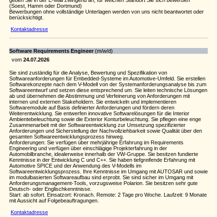
geben Sie in der E-Mail zwingend an, für welchen Standort Sie sich bewerben
(Soest, Hamm oder Dortmund)
Bewerbungen ohne vollständige Unterlagen werden von uns nicht beantwortet oder
berücksichtigt.
Kontaktadresse
Software Requirements Engineer
(m/w/d)
vom
24.07.2026
Sie sind zuständig für die Analyse, Bewertung und Spezifikation von
Softwareanforderungen für Embedded-Systeme im Automotive-Umfeld. Sie erstellen
Softwarekonzepte nach dem V-Modell von der Systemanforderungsanalyse bis zum
Softwareentwurf und setzen diese entsprechend um. Sie leiten technische Lösungen
ab und übernehmen die Abstimmung und Verfeinerung von Anforderungen mit
internen und externen Stakeholdern. Sie entwickeln und implementieren
Softwaremodule auf Basis definierter Anforderungen und fördern deren
Weiterentwicklung. Sie entwerfen innovative Softwarelösungen für die Interior
Ambientebeleuchtung sowie die Exterior Konturbeleuchtung. Sie pflegen eine enge
Zusammenarbeit mit der Softwareentwicklung zur Umsetzung spezifizierter
Anforderungen und Sicherstellung der Nachvollziehbarkeit sowie Qualität über den
gesamten Softwareentwicklungsprozess hinweg.
Anforderungen: Sie verfügen über mehrjährige Erfahrung im Requirements
Engineering und verfügen über einschlägige Projekterfahrung in der
Automobilbranche, idealerweise innerhalb der VW-Gruppe. Sie besitzen fundierte
Kenntnisse in der Entwicklung C und C++. Sie haben tiefgreifende Erfahrung mit
Automotive SPICE und der Anwendung des V-Modells im
Softwareentwicklungsprozess. Ihre Kenntnisse im Umgang mit AUTOSAR und sowie
im modulbasierten Softwareaufbau sind erprobt. Sie sind sicher im Umgang mit
Anforderungsmanagement-Tools, vorzugsweise Polarion. Sie besitzen sehr gute
Deutsch- oder Englischkenntnisse.
Start: ab sofort. Einsatzort: Kronach. Remote: 2 Tage pro Woche. Laufzeit: 9 Monate
mit Aussicht auf Folgebeauftragungen.
Kontaktadresse