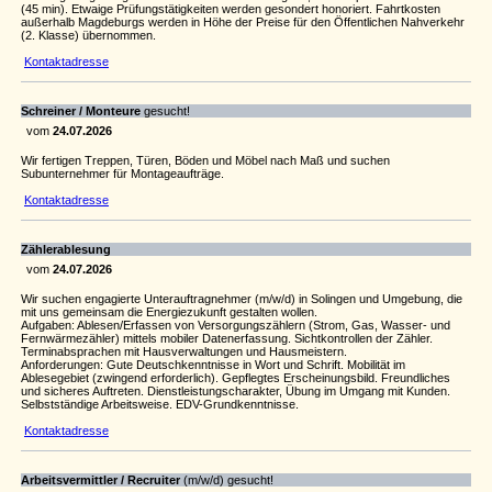
(45 min). Etwaige Prüfungstätigkeiten werden gesondert honoriert. Fahrtkosten
außerhalb Magdeburgs werden in Höhe der Preise für den Öffentlichen Nahverkehr
(2. Klasse) übernommen.
Kontaktadresse
Schreiner / Monteure
gesucht!
vom
24.07.2026
Wir fertigen Treppen, Türen, Böden und Möbel nach Maß und suchen
Subunternehmer für Montageaufträge.
Kontaktadresse
Zählerablesung
vom
24.07.2026
Wir suchen engagierte Unterauftragnehmer (m/w/d) in Solingen und Umgebung, die
mit uns gemeinsam die Energiezukunft gestalten wollen.
Aufgaben: Ablesen/Erfassen von Versorgungszählern (Strom, Gas, Wasser- und
Fernwärmezähler) mittels mobiler Datenerfassung. Sichtkontrollen der Zähler.
Terminabsprachen mit Hausverwaltungen und Hausmeistern.
Anforderungen: Gute Deutschkenntnisse in Wort und Schrift. Mobilität im
Ablesegebiet (zwingend erforderlich). Gepflegtes Erscheinungsbild. Freundliches
und sicheres Auftreten. Dienstleistungscharakter, Übung im Umgang mit Kunden.
Selbstständige Arbeitsweise. EDV-Grundkenntnisse.
Kontaktadresse
Arbeitsvermittler / Recruiter
(m/w/d) gesucht!