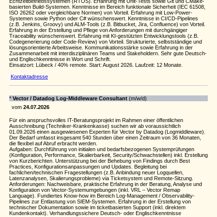
Echtzeitbetriebssystemen (RTOS). Erfahrung mit Unit-Tests sowie Git und CMake-
basierten Build-Systemen. Kenntnisse im Bereich funktionale Sicherheit (IEC 61508,
ISO 26262 oder vergleichbare Normen) von Vorteil. Erfahrung mit Low-Power-
Systemen sowie Python oder C# wünschenswert. Kenntnisse in CI/CD-Pipelines
(z.B. Jenkins, Groovy) und ALM-Tools (z.B. Bitbucket, Jira, Confluence) von Vorteil.
Erfahrung in der Erstellung und Pflege von Anforderungen mit durchgängiger
Traceability wünschenswert. Erfahrung mit KI-gestützten Entwicklungstools (z.B.
Codegenerierung oder Code-Review) von Vorteil. Strukturierte, selbstständige und
lösungsorientierte Arbeitsweise. Kommunikationsstärke sowie Erfahrung in der
Zusammenarbeit mit interdisziplinären Teams und Stakeholdern. Sehr gute Deutsch-
und Englischkenntnisse in Wort und Schrift.
Einsatzort: Lübeck / 40% remote. Start: August 2026. Laufzeit: 12 Monate.
Kontaktadresse
*
Vector / Datadog Log-Middleware Consultant
(m/w/d)
vom
24.07.2026
Für ein anspruchsvolles IT-Beratungsprojekt im Rahmen einer öffentlichen
Ausschreibung (Techniker-Krankenkasse) suchen wir ab voraussichtlich
01.09.2026 einen ausgewiesenen Experten für Vector by Datadog (Logmiddleware).
Der Bedarf umfasst insgesamt 540 Stunden über einen Zeitraum von 36 Monaten,
die flexibel auf Abruf erbracht werden.
Aufgaben: Durchführung von initialen und bedarfsbezogenen Systemprüfungen
(Konfiguration, Performance, Skalierbarkeit, Security/Schwachstellen) inkl. Erstellung
von Kurzberichten. Unterstützung bei der Behebung von Findings durch Best
Practices, Konfigurationsanpassungen und Updates. Begleitung bei
fachlichen/technischen Fragestellungen (z.B. Anbindung neuer Logquellen,
Latenzanalysen, Skalierungsprobleme) via Ticketsystem und Remote-Sitzung.
Anforderungen: Nachweisbare, praktische Erfahrung in der Beratung, Analyse und
Konfiguration von Vector-Systemumgebungen (inkl. VRL – Vector Remap
Language). Fundiertes Know-how im Bereich Log-Management / Observability-
Pipelines zur Entlastung von SIEM-Systemen. Erfahrung in der Erstellung von
technischer Dokumentation sowie im ticketbasierten Support (inkl. direktem
Kundenkontakt). Verhandlungssichere Deutsch- oder Englischkenntnisse