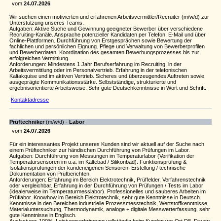
vom
24.07.2026
Wir suchen einen motivierten und erfahrenen Arbeitsvermittler/Recruiter (m/w/d) zur
Unterstützung unseres Teams.
Aufgaben: Aktive Suche und Gewinnung geeigneter Bewerber über verschiedene
Recruiting-Kanäle. Ansprache potenzieller Kandidaten per Telefon, E-Mail und über
Online-Plattformen. Durchführung von Erstgesprächen sowie Bewertung der
fachlichen und persönlichen Eignung. Pflege und Verwaltung von Bewerberprofilen
und Bewerberdaten. Koordination des gesamten Bewerbungsprozesses bis zur
erfolgreichen Vermittlung.
Anforderungen: Mindestens 1 Jahr Berufserfahrung im Recruiting, in der
Arbeitsvermittlung oder im Personalvertrieb. Erfahrung in der telefonischen
Kaltakquise und im aktiven Vertrieb. Sicheres und überzeugendes Auftreten sowie
ausgeprägte Kommunikationsstärke. Selbstständige, strukturierte und
ergebnisorientierte Arbeitsweise. Sehr gute Deutschkenntnisse in Wort und Schrift.
Kontaktadresse
Prüftechniker
(m/w/d) -
Labor
vom
24.07.2026
Für ein interessantes Projekt unseres Kunden sind wir aktuell auf der Suche nach
einem Prüftechniker zur händischen Durchführung von Prüfungen im Labor.
Aufgaben: Durchführung von Messungen im Temperaturlabor (Verifikation der
Temperatursensoren im u.a. im Kältebad / Silikonbad). Funktionsprüfung &
Isolationsprüfungen der kundeneigenen Sensoren. Erstellung / technische
Dokumentation von Prüfberichten.
Anforderungen: Erfahrung im Bereich Elektrotechnik, Prüffelder, Verfahrenstechnik
oder vergleichbar. Erfahrung in der Durchführung von Prüfungen / Tests im Labor
(idealerweise im Temperaturmesslabor). Professionelles und sauberes Arbeiten im
Prüflabor. Knowhow im Bereich Elektrotechnik, sehr gute Kenntnisse in Deutsch.
Kenntnisse in den Bereichen industrielle Prozessmesstechnik, Wertstoffkenntnisse,
Materialuntersuchung, Thermodynamik, analoge + digitale Messwerterfassung, sehr
gute Kenntnisse in Englisch.