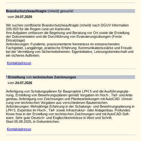
Brandschutzbeauftragte
(m/w/d) gesucht!
vom
24.07.2026
Wir suchen zertifizierte Brandschutzbeauftragte (m/w/d) nach DGUV Information
205-003 für die Region rund um Karlsruhe.
Ihre Aufgaben umfassen die Begehung und Beratung vor Ort sowie die Erstellung
der Dokumentation und die Durchführung von Evakuierungsübungen (Feste
Einsatztage)
Anforderungen: Fundierte, praxisorientierte Kenntnisse im entsprechenden
Fachgebiet. Langjährige, praktische Erfahrung. Kommunikationsstärke und Freude
bei der Vermittlung von Sicherheitsthemen. Eigeninitiative, Leistungsbereitschaft und
ein sicheres Auftreten.
Kontaktadresse
*
Erstel­lung
von
tech­ni­schen Zeich­nungen
vom
24.07.2026
Anfer­ti­gung von Scha­lungs­plänen für Baupro­jekte LPH 5 und die Ausfüh­rungs­pla­
nung. Erstel­lung von Beweh­rungs­plänen gemäß Vorgaben im Hoch-, Tief- und Anla­
genbau. Anfer­ti­gung von Zeich­nungen und Plan­be­a­r­bei­tungen mit AutoCAD. Umset­
zung von tech­ni­schen Vorgaben aus verschie­denen Baube­rei­chen.
Anfor­de­rungen: Mehr­jäh­rige Erfah­rung in der Scha­lungs- und Beweh­rungs­pla­nung in
LPH 5. Exper­tise im Hoch-, Tief- sowie Infra­s­truktur- oder Anla­genbau. Profundes
Know-how in der Erstel­lung von tech­ni­schen Zeich­nungen und mit AutoCAD-Soft­
ware. Sehr gute Deutsch- und Englisch­kennt­nisse in Wort und Schrift.
Start 05.08.2026, in Gelsen­kir­chen.
Kontaktadresse