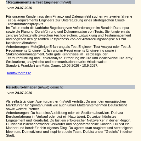
*
Requirements & Test Engineer
(m/w/d)
vom
24.07.2026
Für unseren Kunden aus dem Finanz- und Datenumfeld suchen wir zwei erfahrene
Test & Requirements Engineers zur Unterstützung eines strategischen Cloud-
Transformationsprojekts.
Im Fokus steht die fachliche Begleitung von Anforderungen im Bereich Data Input
sowie die Planung, Durchführung und Dokumentation von Tests. Sie fungieren als
zentrale Schnittstelle zwischen Fachbereichen, Entwicklung und Testmanagement
und begleiten den gesamten Testprozess von der Anforderungsanalyse bis zur
fachlichen Abnahme.
Anforderungen: Mehrjährige Erfahrung als Test Engineer, Test Analyst oder Test &
Requirements Engineer. Erfahrung im Requirements Engineering sowie im
Stakeholdermanagement. Sehr gute Kenntnisse im Testdesign, der
Testdurchführung und Fehleranalyse. Erfahrung mit Jira und idealerweise Jira Xray.
Strukturierte, analytische und kommunikationsstarke Arbeitsweise.
Standort: Frankfurt am Main. Dauer: 10.08.2026 - 10.9.2027.
Kontaktadresse
Reisebüro-Inhaber
(m/w/d) gesucht!
vom
24.07.2026
Als selbstständiger Agenturpartner (m/w/d) vertrittst Du uns, den europäischen
Marktführer für Spontanurlaub wie auch unser Mutterunternehmen Deutschland
sowie weitere Partner.
Anforderungen: Du hast eine Ausbildung oder ein Studium absolviert. Du hast
Berufserfahrung im Verkauf oder bist ein Naturtalent. Du zeigst höchstes
Engagement und Kreativität. Du bist ein erfolgreicher Netzwerker in deiner Region.
Du bist ein leidenschaftlicher Verkäufer und begeisterst deine Kunden. Du bist ein
Macher und bereit für dein eigenes Ding. Du agierst statt reagierst und setzt eigene
Ideen um. Du motivierst und inspirierst dein Team. Du bist unser "Gesicht" in deiner
Stadt.