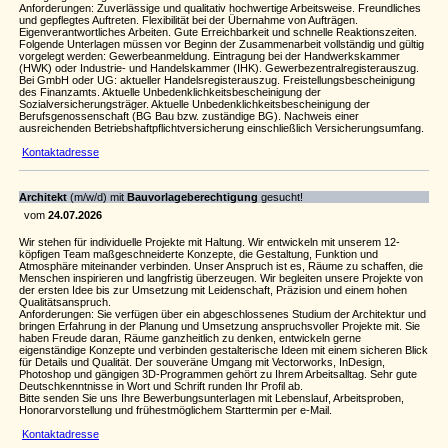
Anforderungen: Zuverlässige und qualitativ hochwertige Arbeitsweise. Freundliches
und gepflegtes Auftreten. Flexibilität bei der Übernahme von Aufträgen.
Eigenverantwortliches Arbeiten. Gute Erreichbarkeit und schnelle Reaktionszeiten.
Folgende Unterlagen müssen vor Beginn der Zusammenarbeit vollständig und gültig
vorgelegt werden: Gewerbeanmeldung. Eintragung bei der Handwerkskammer
(HWK) oder Industrie- und Handelskammer (IHK). Gewerbezentralregisterauszug.
Bei GmbH oder UG: aktueller Handelsregisterauszug. Freistellungsbescheinigung
des Finanzamts. Aktuelle Unbedenklichkeitsbescheinigung der
Sozialversicherungsträger. Aktuelle Unbedenklichkeitsbescheinigung der
Berufsgenossenschaft (BG Bau bzw. zuständige BG). Nachweis einer
ausreichenden Betriebshaftpflichtversicherung einschließlich Versicherungsumfang.
Kontaktadresse
Architekt
(m/w/d) mit
Bauvorlageberechtigung
gesucht!
vom
24.07.2026
Wir stehen für individuelle Projekte mit Haltung. Wir entwickeln mit unserem 12-
köpfigen Team maßgeschneiderte Konzepte, die Gestaltung, Funktion und
Atmosphäre miteinander verbinden. Unser Anspruch ist es, Räume zu schaffen, die
Menschen inspirieren und langfristig überzeugen. Wir begleiten unsere Projekte von
der ersten Idee bis zur Umsetzung mit Leidenschaft, Präzision und einem hohen
Qualitätsanspruch.
Anforderungen: Sie verfügen über ein abgeschlossenes Studium der Architektur und
bringen Erfahrung in der Planung und Umsetzung anspruchsvoller Projekte mit. Sie
haben Freude daran, Räume ganzheitlich zu denken, entwickeln gerne
eigenständige Konzepte und verbinden gestalterische Ideen mit einem sicheren Blick
für Details und Qualität. Der souveräne Umgang mit Vectorworks, InDesign,
Photoshop und gängigen 3D-Programmen gehört zu Ihrem Arbeitsalltag. Sehr gute
Deutschkenntnisse in Wort und Schrift runden Ihr Profil ab.
Bitte senden Sie uns Ihre Bewerbungsunterlagen mit Lebenslauf, Arbeitsproben,
Honorarvorstellung und frühestmöglichem Starttermin per e-Mail.
Kontaktadresse