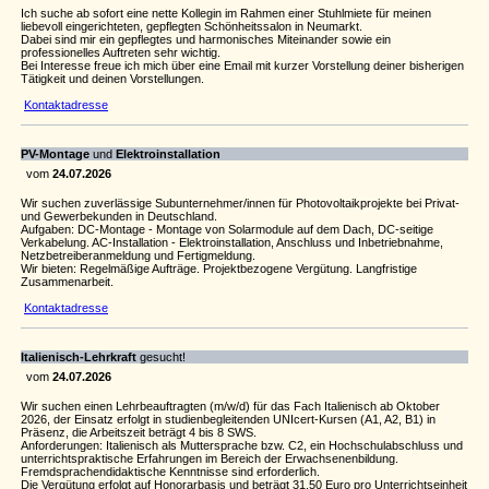
Ich suche ab sofort eine nette Kollegin im Rahmen einer Stuhlmiete für meinen
liebevoll eingerichteten, gepflegten Schönheitssalon in Neumarkt.
Dabei sind mir ein gepflegtes und harmonisches Miteinander sowie ein
professionelles Auftreten sehr wichtig.
Bei Interesse freue ich mich über eine Email mit kurzer Vorstellung deiner bisherigen
Tätigkeit und deinen Vorstellungen.
Kontaktadresse
PV-Montage
und
Elektroinstallation
vom
24.07.2026
Wir suchen zuverlässige Subunternehmer/innen für Photovoltaikprojekte bei Privat-
und Gewerbekunden in Deutschland.
Aufgaben: DC-Montage - Montage von Solarmodule auf dem Dach, DC-seitige
Verkabelung. AC-Installation - Elektroinstallation, Anschluss und Inbetriebnahme,
Netzbetreiberanmeldung und Fertigmeldung.
Wir bieten: Regelmäßige Aufträge. Projektbezogene Vergütung. Langfristige
Zusammenarbeit.
Kontaktadresse
Italienisch-Lehrkraft
gesucht!
vom
24.07.2026
Wir suchen einen Lehrbeauftragten (m/w/d) für das Fach Italienisch ab Oktober
2026, der Einsatz erfolgt in studienbegleitenden UNIcert-Kursen (A1, A2, B1) in
Präsenz, die Arbeitszeit beträgt 4 bis 8 SWS.
Anforderungen: Italienisch als Muttersprache bzw. C2, ein Hochschulabschluss und
unterrichtspraktische Erfahrungen im Bereich der Erwachsenenbildung.
Fremdsprachendidaktische Kenntnisse sind erforderlich.
Die Vergütung erfolgt auf Honorarbasis und beträgt 31,50 Euro pro Unterrichtseinheit