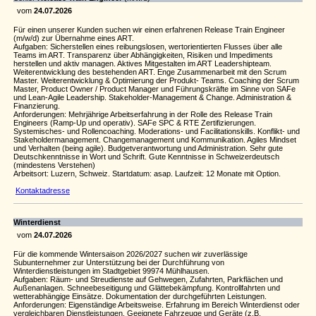
vom
24.07.2026
Für einen unserer Kunden suchen wir einen erfahrenen Release Train Engineer
(m/w/d) zur Übernahme eines ART.
Aufgaben: Sicherstellen eines reibungslosen, wertorientierten Flusses über alle
Teams im ART. Transparenz über Abhängigkeiten, Risiken und Impediments
herstellen und aktiv managen. Aktives Mitgestalten im ART Leadershipteam.
Weiterentwicklung des bestehenden ART. Enge Zusammenarbeit mit den Scrum
Master. Weiterentwicklung & Optimierung der Produkt- Teams. Coaching der Scrum
Master, Product Owner / Product Manager und Führungskräfte im Sinne von SAFe
und Lean-Agile Leadership. Stakeholder-Management & Change. Administration &
Finanzierung.
Anforderungen: Mehrjährige Arbeitserfahrung in der Rolle des Release Train
Engineers (Ramp-Up und operativ). SAFe SPC & RTE Zertifizierungen.
Systemisches- und Rollencoaching. Moderations- und Facilitationskills. Konflikt- und
Stakeholdermanagement. Changemanagement und Kommunikation. Agiles Mindset
und Verhalten (being agile). Budgetverantwortung und Administration. Sehr gute
Deutschkenntnisse in Wort und Schrift. Gute Kenntnisse in Schweizerdeutsch
(mindestens Verstehen)
Arbeitsort: Luzern, Schweiz. Startdatum: asap. Laufzeit: 12 Monate mit Option.
Kontaktadresse
Winterdienst
vom
24.07.2026
Für die kommende Wintersaison 2026/2027 suchen wir zuverlässige
Subunternehmer zur Unterstützung bei der Durchführung von
Winterdienstleistungen im Stadtgebiet 99974 Mühlhausen.
Aufgaben: Räum- und Streudienste auf Gehwegen, Zufahrten, Parkflächen und
Außenanlagen. Schneebeseitigung und Glättebekämpfung. Kontrollfahrten und
wetterabhängige Einsätze. Dokumentation der durchgeführten Leistungen.
Anforderungen: Eigenständige Arbeitsweise. Erfahrung im Bereich Winterdienst oder
vergleichbaren Dienstleistungen. Geeignete Fahrzeuge und Geräte (z.B.