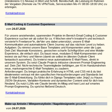
(mindestens C1-Niveau) in Wort und Schrift. Bereitschaft, die Leistung im Rahmen
der Vorgaben (Remote via TK-VPN/Tools, Servicezeiten Mo–Fr 08:00–18:00 Uhr) zu
erbringen.
Kontaktadresse
E-Mail Coding & Customer Experience
vom
24.07.2026
Für unsere anstehenden, spannenden Projekte im Bereich Email Coding & Customer
Experience suchen wir ab sofort für ca. 4 Wochen eine*n kreative*n und technisch
versierte*n Freelancer*in, die*der uns dabei unterstützt, unsere E-Mail-
Kommunikation und automatisierte Client-Journey auf das nächste Level zu heben.
Aufgaben: Du nimmst unsere Base Templates und Komponenten unter die Lupe.
Dein Ziel: Maximale Konsistenz, gestochen scharfe Schriftgrößen und eine Mobile-
Experience, die einfach sitzt. Du baust neue, modulare E-Mail-Komponenten und
testest sie auf Herz und Nieren (damit sie selbst im ältesten Outlook-Client
fantastisch aussehen). Du kreierst neue automatisierte E-Mail-Flows, direkt in
unserem System. Du setzt Claude Projects inklusive cleverem Prompt-Engineering
auf. Dein Ziel: Nicht-technische Teammitglieder befähigen, per KI im Handumdrehen
neue, markengerechte E-Mail-Templates zu zaubern.
Anforderungen: Du bringst praktische Erfahrung in HTML und CSS mit & du bist
idealerweise vertraut mit den spezifischen Herausforderungen und Standards bei
der E-Mail-Entwicklung. Du fühlst dich in Django Templates oder Jinja2 zu Hause.
JSON-Strukturen, Variablen-Kontexte und dynamischer Content sind für dich kein
Neuland. Du nutzt LLMs wie Claude bereits im Alltag und hast Lust auf smartes
Prompt-Engineering. Du sprichst fließend Deutsch.
Kontaktadresse
Make-up Artistin / Wimpernstylistin / Nageldesignerin
gesucht!
vom
24.07.2026