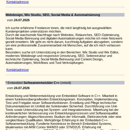
Kontaktadresse
Webdesign, Wix Studio, SEO, Social Media & Automatisierung
vom
24.07.2026
Ich suche erfahrene Freelancer:innen, die mich langfristig bei ausgewählten
Kundenprojekten unterstützen möchten.
Durch die wachsende Nachfrage nach Websites, Relaunches, SEO-Optimierung,
Social-Media-Betreuung und digitalen Automatisierungen möchte ich mein Netzwerk
gezielt erweitern. Mir geht es nicht darum, kurzfristig Aufgaben abzugeben, sondern
um eine professionelle Zusammenarbeit mit Menschen, auf die ich mich verlassen
kann.
Besonders suche ich Unterstützung in den Bereichen: Wix Studio und Wix Editor,
modernes Webdesign und responsive Umsetzung, SEO, Seitenstruktur und
technische Optimierung, Social Media Betreuung und Content Design,
Automatisierungen, Workflows und Tool-Verknüpfungen.
Kontaktadresse
* Embedded
Softwareentwickler C++
(m/w/d)
vom
24.07.2026
Entwicklung und Weiterentwicklung von Embedded-Software in C++. Mitarbeit in
einem funktionsübergreifenden Entwicklungsteam. Konzeption, Implementierung,
Test und Freigabe neuer Softwarefunktionen. Erstellung und Pflege technischer
Dokumentationen im Umfeld der funktionalen Sicherheit. Durchführung von Unit-
Tests sowie Unterstützung bei System- und Integrationstests. Mitwirkung bei der
kontinuierlichen Verbesserung von Entwicklungsprozessen und Softwarequalität.
Anforderungen: Abgeschlossenes Studium der Informatik, Elektrotechnik oder eine
vergleichbare Qualifikation. Mehrjährige Erfahrung in der Embedded-C++-
Softwareentwicklung. Fundierte Kenntnisse im Bereich Embedded Systems,
idealerweise mit ARM Cortex M4/M33 oder STM32U5. Erfahrung mit