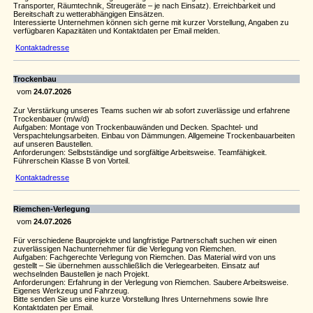
Transporter, Räumtechnik, Streugeräte – je nach Einsatz). Erreichbarkeit und
Bereitschaft zu wetterabhängigen Einsätzen.
Interessierte Unternehmen können sich gerne mit kurzer Vorstellung, Angaben zu
verfügbaren Kapazitäten und Kontaktdaten per Email melden.
Kontaktadresse
Trockenbau
vom
24.07.2026
Zur Verstärkung unseres Teams suchen wir ab sofort zuverlässige und erfahrene
Trockenbauer (m/w/d)
Aufgaben: Montage von Trockenbauwänden und Decken. Spachtel- und
Verspachtelungsarbeiten. Einbau von Dämmungen. Allgemeine Trockenbauarbeiten
auf unseren Baustellen.
Anforderungen: Selbstständige und sorgfältige Arbeitsweise. Teamfähigkeit.
Führerschein Klasse B von Vorteil.
Kontaktadresse
Riemchen-Verlegung
vom
24.07.2026
Für verschiedene Bauprojekte und langfristige Partnerschaft suchen wir einen
zuverlässigen Nachunternehmer für die Verlegung von Riemchen.
Aufgaben: Fachgerechte Verlegung von Riemchen. Das Material wird von uns
gestellt – Sie übernehmen ausschließlich die Verlegearbeiten. Einsatz auf
wechselnden Baustellen je nach Projekt.
Anforderungen: Erfahrung in der Verlegung von Riemchen. Saubere Arbeitsweise.
Eigenes Werkzeug und Fahrzeug.
Bitte senden Sie uns eine kurze Vorstellung Ihres Unternehmens sowie Ihre
Kontaktdaten per Email.