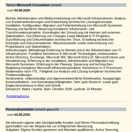
*Senior
Microsoft Consultant
(m/w/d)
vom
04.08.2026
Betrieb, Administration und Weiterentwicklung von Microsoft-Infrastrukturen. Analyse
von Kundenanforderungen und Entwicklung technischer Lösungskonzepte.
Installation, Konfiguration, Migration und Fehlerbehebung von Microsoft-Systemen.
Planung und fachliche Steuerung komplexer Infrastruktur- und
Transformationsprojekte. Koordination der Umsetzung mit internen und externen
Stakeholdern. Durchführung von Changes sowie Mitarbeit in IT-Projekten.
Durchführung und Dokumentation technischer Tests. Erstellung technischer
Konzepte und Dokumentationen. Wissenstransfer sowie Unterstützung von
Projektteams und Stakeholdern.
Anforderungen: Mehrjährige Erfahrung im Betrieb und in der Administration von IT-
Infrastrukturen. Fundierte Kenntnisse in Microsoft-Technologien, insbesondere
Active Directory, Exchange, Microsoft 365, Microsoft Entra ID, Microsoft Intune und
Virtualisierung. Erfahrung in der Installation, Administration und Migration von
Microsoft-Systemen. Erfahrung in der Planung, Steuerung und technischen
Begleitung komplexer Microsoft-Infrastrukturprojekte. Kenntnisse in IT-Prozessen,
idealerweise nach ITIL. Fähigkeit zur Analyse und Lösung komplexer technischer
Problemstellungen.
Strukturierte, selbstständige und eigenverantwortliche Arbeitsweise. Ausgeprägte
Kommunikations- und Koordinationsfähigkeiten. Sehr gute Deutsch- sowie gute
Englischkenntnisse in Wort und Schrift.
Einsatzort: Mainz / hybrid. Start: Oktober 2026. Laufzeit: 10 Monate.
Kontaktadresse
Personalvermittler
(m/w/d) gesucht!
vom
04.08.2026
Sie betreuen eigene oder bereitgestellte Kunden und führen Personalvermittlung
ganzheitlich von der Akquise bis zur erfolgreichen Besetzung.
Aufgaben: Eigene Kunden gewinnen und Mandate qualifizieren. Active Sourcing,