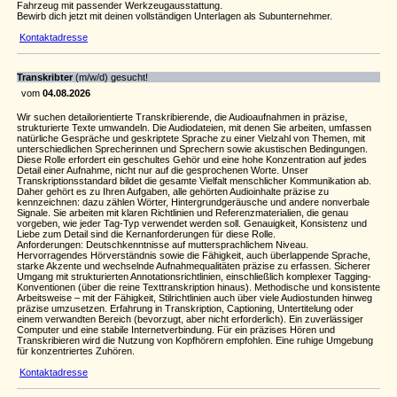
Fahrzeug mit passender Werkzeugausstattung.
Bewirb dich jetzt mit deinen vollständigen Unterlagen als Subunternehmer.
Kontaktadresse
Transkribter
(m/w/d) gesucht!
vom
04.08.2026
Wir suchen detailorientierte Transkribierende, die Audioaufnahmen in präzise,
strukturierte Texte umwandeln. Die Audiodateien, mit denen Sie arbeiten, umfassen
natürliche Gespräche und geskriptete Sprache zu einer Vielzahl von Themen, mit
unterschiedlichen Sprecherinnen und Sprechern sowie akustischen Bedingungen.
Diese Rolle erfordert ein geschultes Gehör und eine hohe Konzentration auf jedes
Detail einer Aufnahme, nicht nur auf die gesprochenen Worte. Unser
Transkriptionsstandard bildet die gesamte Vielfalt menschlicher Kommunikation ab.
Daher gehört es zu Ihren Aufgaben, alle gehörten Audioinhalte präzise zu
kennzeichnen: dazu zählen Wörter, Hintergrundgeräusche und andere nonverbale
Signale. Sie arbeiten mit klaren Richtlinien und Referenzmaterialien, die genau
vorgeben, wie jeder Tag-Typ verwendet werden soll. Genauigkeit, Konsistenz und
Liebe zum Detail sind die Kernanforderungen für diese Rolle.
Anforderungen: Deutschkenntnisse auf muttersprachlichem Niveau.
Hervorragendes Hörverständnis sowie die Fähigkeit, auch überlappende Sprache,
starke Akzente und wechselnde Aufnahmequalitäten präzise zu erfassen. Sicherer
Umgang mit strukturierten Annotationsrichtlinien, einschließlich komplexer Tagging-
Konventionen (über die reine Texttranskription hinaus). Methodische und konsistente
Arbeitsweise – mit der Fähigkeit, Stilrichtlinien auch über viele Audiostunden hinweg
präzise umzusetzen. Erfahrung in Transkription, Captioning, Untertitelung oder
einem verwandten Bereich (bevorzugt, aber nicht erforderlich). Ein zuverlässiger
Computer und eine stabile Internetverbindung. Für ein präzises Hören und
Transkribieren wird die Nutzung von Kopfhörern empfohlen. Eine ruhige Umgebung
für konzentriertes Zuhören.
Kontaktadresse