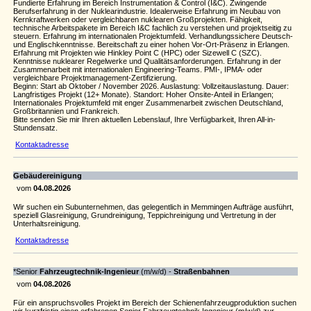
Fundierte Erfahrung im Bereich Instrumentation & Control (I&C). Zwingende
Berufserfahrung in der Nuklearindustrie. Idealerweise Erfahrung im Neubau von
Kernkraftwerken oder vergleichbaren nuklearen Großprojekten. Fähigkeit,
technische Arbeitspakete im Bereich I&C fachlich zu verstehen und projektseitig zu
steuern. Erfahrung im internationalen Projektumfeld. Verhandlungssichere Deutsch-
und Englischkenntnisse. Bereitschaft zu einer hohen Vor-Ort-Präsenz in Erlangen.
Erfahrung mit Projekten wie Hinkley Point C (HPC) oder Sizewell C (SZC).
Kenntnisse nuklearer Regelwerke und Qualitätsanforderungen. Erfahrung in der
Zusammenarbeit mit internationalen Engineering-Teams. PMI-, IPMA- oder
vergleichbare Projektmanagement-Zertifizierung.
Beginn: Start ab Oktober / November 2026. Auslastung: Vollzeitauslastung. Dauer:
Langfristiges Projekt (12+ Monate). Standort: Hoher Onsite-Anteil in Erlangen;
Internationales Projektumfeld mit enger Zusammenarbeit zwischen Deutschland,
Großbritannien und Frankreich.
Bitte senden Sie mir Ihren aktuellen Lebenslauf, Ihre Verfügbarkeit, Ihren All-in-
Stundensatz.
Kontaktadresse
Gebäudereinigung
vom
04.08.2026
Wir suchen ein Subunternehmen, das gelegentlich in Memmingen Aufträge ausführt,
speziell Glasreinigung, Grundreinigung, Teppichreinigung und Vertretung in der
Unterhaltsreinigung.
Kontaktadresse
*Senior
Fahrzeugtechnik-Ingenieur
(m/w/d) -
Straßenbahnen
vom
04.08.2026
Für ein anspruchsvolles Projekt im Bereich der Schienenfahrzeugproduktion suchen