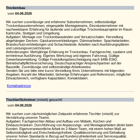
Trockenbau
vom
04.08.2026
Wir suchen zuverlässige und erfahrene Subunternehmen, selbstständige
Trockenbauunternehmen, eingespielte Montageteams, Einzelunternehmer mit
nachweisbarer Erfahrung für laufende und zukünftige Trockenbauprojekte im Raum
Karlsruhe, Stuttgart und Umgebung.
Aufgaben: Montage von Trockenbauwänden und Vorsatzschalen. Herstellung
abgehängter Decken. Gipskartonverkleidungen. Dämmarbeiten. Spachtelarbeiten.
Brandschutzverkleidungen und Schachtwände. Arbeiten nach Ausführungsplänen
und Leistungsverzeichnissen.
Anforderungen: Mehrjährige Erfahrung im Trockenbau. Fachgerechte, saubere und
termintreue Ausführung. Eigenes Werkzeug und eigenes Fahrzeug. Gültige
Gewerbeanmeldung. Gültige Freistellungsbescheinigung nach §48b EStG.
Betriebshaftpflichtversicherung. Deutschsprachiger Ansprechpartner auf der
Baustelle. Zuverlässige und selbstständige Arbeitsweise.
Senden Sie uns bitte eine kurze Vorstellung Ihres Unternehmens mit folgenden
Angaben: Anzahl der Mitarbeiter, bisherige Erfahrungen und Referenzen, möglicher
Einsatzbereich, verfügbare Kapazitäten, Kontaktdaten.
Kontaktadresse
Tischler/Schreiner
(m/w/d) gesucht!
vom
04.08.2026
Wir suchen zum nächstmöglichen Zeitpunkt erfahrene Tischler (m/w/d) zur
Verstärkung unseres Teams.
Aufgaben: Fachgerechter Abbau und Aufbau von Möbeln, Küchen und
Einbauschränken. Durchführung von Anpassungs- und Montagearbeiten direkt beim
Kunden. Eigenverantwortliche Arbeit im 2-Mann-Team, mit einem hohen Maß an
Selbstständigkeit und Entscheidungsfreiheit. Qualitätssicherung und Einhaltung
unserer hohen Standards in Bezug auf Kundenzufriedenheit und Servicequalität.