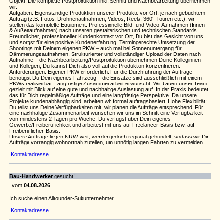
Objekt. Die komplette Postproduktion inkl. Schnitt und Nachbearbeitung übernehmen
wir.
Aufgaben: Eigenständige Produktion unserer Produkte vor Ort, je nach gebuchtem
Auftrag (z.B. Fotos, Drohnenaufnahmen, Videos, Reels, 360°-Touren etc.), wir
stellen das komplette Equipment. Professionelle Bild- und Video-Aufnahmen (Innen-
& Außenaufnahmen) nach unseren gestalterischen und technischen Standards.
Freundlicher, professioneller Kundenkontakt vor Ort, Du bist das Gesicht von uns
und sorgst für eine positive Kundenerfahrung. Termingerechte Umsetzung der
Shootings mit Deinem eigenen PKW – auch mal bei Sonnenuntergang für
Dämmerungsaufnahmen. Strukturierter und vollständiger Upload der Daten nach
Aufnahme – die Nachbearbeitung/Postproduktion übernehmen Deine Kolleginnen
und Kollegen, Du kannst Dich also voll auf die Produktion konzentrieren.
Anforderungen: Eigener PKW erforderlich: Für die Durchführung der Aufträge
benötigst Du Dein eigenes Fahrzeug – die Einsätze sind ausschließlich mit einem
PKWs realisierbar. Langfristige Zusammenarbeit erwünscht: Wir bauen unser Team
gezielt mit Blick auf eine gute und nachhaltige Auslastung auf. In der Praxis bedeutet
das für Dich regelmäßige Aufträge und eine langfristige Perspektive. Da unsere
Projekte kundenabhängig sind, arbeiten wir formal auftragsbasiert. Hohe Flexibilität:
Du teilst uns Deine Verfügbarkeiten mit, wir planen die Aufträge entsprechend. Für
eine nachhaltige Zusammenarbeit wünschen wir uns im Schnitt eine Verfügbarkeit
von mindestens 2 Tagen pro Woche. Du verfügst über Dein eigenes
Gewerbe/Freiberuflichkeit und arbeitest mit uns auf Freelancer-Basis bzw. auf
Freiberuflicher-Basis.
Unsere Aufträge liegen NRW-weit, werden jedoch regional gebündelt, sodass wir Dir
Aufträge vorrangig wohnortnah zuteilen, um unnötig langen Fahrten zu vermeiden.
Kontaktadresse
Bau-Handwerker
gesucht!
vom
04.08.2026
Ich suche einen Allrounder-Subunternehmer.
Kontaktadresse