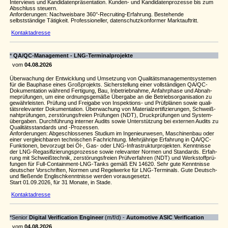
Interviews und Kandidatenpräsentation. Kunden- und Kandidatenprozesse bis zum
Abschluss steuern.
Anforderungen: Nachweisbare 360°-Recruiting-Erfahrung. Bestehende
selbstständige Tätigkeit. Professioneller, datenschutzkonformer Marktauftritt.
Kontaktadresse
*
QA/QC-Manage­ment -
LNG-Termi­nal­pro­jekte
vom
04.08.2026
Über­wa­chung der Entwick­lung und Umset­zung von Quali­täts­ma­na­ge­ment­sys­temen
für die Bauphase eines Groß­pro­jekts. Sicher­stel­lung einer voll­stän­digen QA/QC-
Doku­men­ta­tion während Ferti­gung, Bau, Inbe­trieb­nahme, Anfahr­phase und Abnah­
me­prü­fungen, um eine ordnungs­ge­mäße Über­gabe an die Betriebs­or­ga­ni­sa­tion zu
gewähr­leisten. Prüfung und Frei­gabe von Inspek­tions- und Prüf­plänen sowie quali­
täts­re­le­vanter Doku­men­ta­tion. Über­wa­chung von Mate­ri­a­l­zer­ti­fi­zie­rungen, Schweiß­
naht­prü­fungen, zerstö­rungs­freien Prüfungen (NDT), Druck­prü­fungen und Syste­m­
über­g­aben. Durch­füh­rung interner Audits sowie Unter­stüt­zung bei externen Audits zu
Quali­täts­s­tan­dards und -Prozessen.
Anfor­de­rungen: Abge­schlos­senes Studium im Inge­ni­eu­r­wesen, Maschi­nenbau oder
einer vergleich­baren tech­ni­schen Fach­rich­tung. Mehr­jäh­rige Erfah­rung in QA/QC-
Funk­ti­onen, bevor­zugt bei Öl-, Gas- oder LNG-Infra­s­truk­tur­pro­jekten. Kennt­nisse
der LNG-Rega­si­fi­zie­rungs­pro­zesse sowie rele­vanter Normen und Stan­dards. Erfah­
rung mit Schweiß­technik, zerstö­rungs­freien Prüf­ver­fahren (NDT) und Werk­stoff­prü­
fungen für Full-Contain­ment-LNG-Tanks gemäß EN 14620. Sehr gute Kennt­nisse
deut­scher Vorschriften, Normen und Regel­werke für LNG-Termi­nals. Gute Deutsch-
und flie­ßende Englisch­kennt­nisse werden voraus­ge­setzt.
Start 01.09.2026, für 31 Monate, in Stade.
Kontaktadresse
*Senior
Digital Verification Engineer
(m/f/d) -
Automotive ASIC Verification
vom
04.08.2026