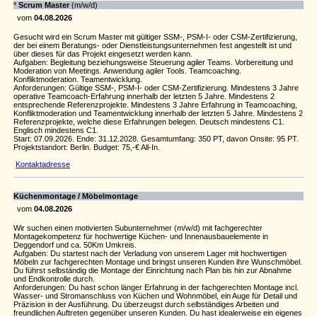
*
Scrum Master
(m/w/d)
vom
04.08.2026
Gesucht wird ein Scrum Master mit gültiger SSM-, PSM-I- oder CSM-Zertifizierung,
der bei einem Beratungs- oder Dienstleistungsunternehmen fest angestellt ist und
über dieses für das Projekt eingesetzt werden kann.
Aufgaben: Begleitung beziehungsweise Steuerung agiler Teams. Vorbereitung und
Moderation von Meetings. Anwendung agiler Tools. Teamcoaching.
Konfliktmoderation. Teamentwicklung.
Anforderungen: Gültige SSM-, PSM-I- oder CSM-Zertifizierung. Mindestens 3 Jahre
operative Teamcoach-Erfahrung innerhalb der letzten 5 Jahre. Mindestens 2
entsprechende Referenzprojekte. Mindestens 3 Jahre Erfahrung in Teamcoaching,
Konfliktmoderation und Teamentwicklung innerhalb der letzten 5 Jahre. Mindestens 2
Referenzprojekte, welche diese Erfahrungen belegen. Deutsch mindestens C1.
Englisch mindestens C1.
Start: 07.09.2026. Ende: 31.12.2028. Gesamtumfang: 350 PT, davon Onsite: 95 PT.
Projektstandort: Berlin. Budget: 75,-€ All-In.
Kontaktadresse
Küchenmontage / Möbelmontage
vom
04.08.2026
Wir suchen einen motivierten Subunternehmer (m/w/d) mit fachgerechter
Montagekompetenz für hochwertige Küchen- und Innenausbauelemente in
Deggendorf und ca. 50Km Umkreis.
Aufgaben: Du startest nach der Verladung von unserem Lager mit hochwertigen
Möbeln zur fachgerechten Montage und bringst unseren Kunden ihre Wunschmöbel.
Du führst selbständig die Montage der Einrichtung nach Plan bis hin zur Abnahme
und Endkontrolle durch.
Anforderungen: Du hast schon länger Erfahrung in der fachgerechten Montage incl.
Wasser- und Stromanschluss von Küchen und Wohnmöbel, ein Auge für Detail und
Präzision in der Ausführung. Du überzeugst durch selbständiges Arbeiten und
freundlichen Auftreten gegenüber unseren Kunden. Du hast idealerweise ein eigenes