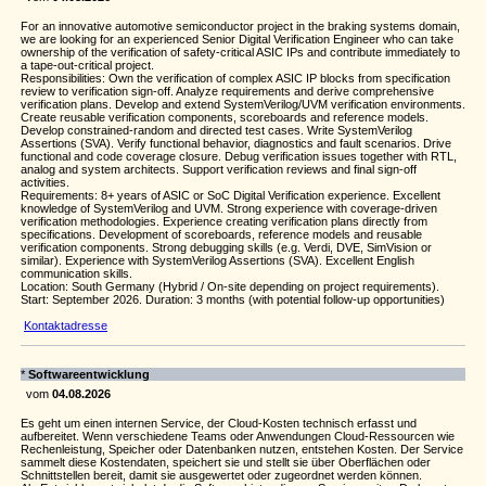
For an innovative automotive semiconductor project in the braking systems domain,
we are looking for an experienced Senior Digital Verification Engineer who can take
ownership of the verification of safety-critical ASIC IPs and contribute immediately to
a tape-out-critical project.
Responsibilities: Own the verification of complex ASIC IP blocks from specification
review to verification sign-off. Analyze requirements and derive comprehensive
verification plans. Develop and extend SystemVerilog/UVM verification environments.
Create reusable verification components, scoreboards and reference models.
Develop constrained-random and directed test cases. Write SystemVerilog
Assertions (SVA). Verify functional behavior, diagnostics and fault scenarios. Drive
functional and code coverage closure. Debug verification issues together with RTL,
analog and system architects. Support verification reviews and final sign-off
activities.
Requirements: 8+ years of ASIC or SoC Digital Verification experience. Excellent
knowledge of SystemVerilog and UVM. Strong experience with coverage-driven
verification methodologies. Experience creating verification plans directly from
specifications. Development of scoreboards, reference models and reusable
verification components. Strong debugging skills (e.g. Verdi, DVE, SimVision or
similar). Experience with SystemVerilog Assertions (SVA). Excellent English
communication skills.
Location: South Germany (Hybrid / On-site depending on project requirements).
Start: September 2026. Duration: 3 months (with potential follow-up opportunities)
Kontaktadresse
*
Softwareentwicklung
vom
04.08.2026
Es geht um einen internen Service, der Cloud-Kosten technisch erfasst und
aufbereitet. Wenn verschiedene Teams oder Anwendungen Cloud-Ressourcen wie
Rechenleistung, Speicher oder Datenbanken nutzen, entstehen Kosten. Der Service
sammelt diese Kostendaten, speichert sie und stellt sie über Oberflächen oder
Schnittstellen bereit, damit sie ausgewertet oder zugeordnet werden können.