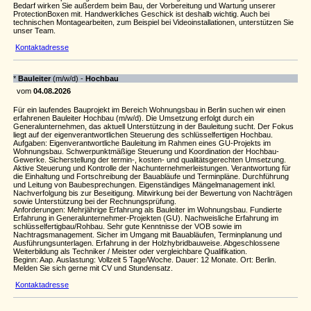
Bedarf wirken Sie außerdem beim Bau, der Vorbereitung und Wartung unserer
ProtectionBoxen mit. Handwerkliches Geschick ist deshalb wichtig. Auch bei
technischen Montagearbeiten, zum Beispiel bei Videoinstallationen, unterstützen Sie
unser Team.
Kontaktadresse
*
Bauleiter
(m/w/d) -
Hochbau
vom
04.08.2026
Für ein laufendes Bauprojekt im Bereich Wohnungsbau in Berlin suchen wir einen
erfahrenen Bauleiter Hochbau (m/w/d). Die Umsetzung erfolgt durch ein
Generalunternehmen, das aktuell Unterstützung in der Bauleitung sucht. Der Fokus
liegt auf der eigenverantwortlichen Steuerung des schlüsselfertigen Hochbau.
Aufgaben: Eigenverantwortliche Bauleitung im Rahmen eines GU-Projekts im
Wohnungsbau. Schwerpunktmäßige Steuerung und Koordination der Hochbau-
Gewerke. Sicherstellung der termin-, kosten- und qualitätsgerechten Umsetzung.
Aktive Steuerung und Kontrolle der Nachunternehmerleistungen. Verantwortung für
die Einhaltung und Fortschreibung der Bauabläufe und Terminpläne. Durchführung
und Leitung von Baubesprechungen. Eigenständiges Mängelmanagement inkl.
Nachverfolgung bis zur Beseitigung. Mitwirkung bei der Bewertung von Nachträgen
sowie Unterstützung bei der Rechnungsprüfung.
Anforderungen: Mehrjährige Erfahrung als Bauleiter im Wohnungsbau. Fundierte
Erfahrung in Generalunternehmer-Projekten (GU). Nachweisliche Erfahrung im
schlüsselfertigbau/Rohbau. Sehr gute Kenntnisse der VOB sowie im
Nachtragsmanagement. Sicher im Umgang mit Bauabläufen, Terminplanung und
Ausführungsunterlagen. Erfahrung in der Holzhybridbauweise. Abgeschlossene
Weiterbildung als Techniker / Meister oder vergleichbare Qualifikation.
Beginn: Aap. Auslastung: Vollzeit 5 Tage/Woche. Dauer: 12 Monate. Ort: Berlin.
Melden Sie sich gerne mit CV und Stundensatz.
Kontaktadresse