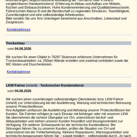
Anforderungen: Abgeschlossene Ausbildung als Tischler/in oder in einem
vergleichbaren Handwerksberuf. Erfahrung im Abbau und Aufbau von Möbeln,
Küchen und Einbauschränken. Hohe Kundenorientierung und Qualitätsbewusstsein.
Führerschein Klasse B und die Bereitschaft zu regionalen Einsätzen. Teamfähigkeit,
Zuverlässigkeit und eine selbstständige Arbeitsweise.
Bitte senden Sie uns Ihre Unterlagen bestehend aus Anschreiben, Lebenslauf und
Zeugnissen.
Kontaktadresse
Trockenbau
vom
04.08.2026
Wir suchen für einen Objekt in 76297 Stutensee erfahrene Unternehmen für
Trockenbauarbeiten: ca. 250qm Wände erstellen und zweimal verkleiden sowie die
WC-Kisten und Duschenkisten.
Kontaktadresse
LKW-Fahrer
(m/w/d) -
Technischer Kundendienst
vom
04.08.2026
Wir suchen einen zuverlässigen selbstständigen Dienstleister bzw. LKW-Fahrer
(m/w/d) zur Unterstützung bei der Auslieferung, Wartung und technischen Betreuung
unserer ProtectionBoxen.
Ihre Aufgaben umfassen die Auslieferung und Abholung unserer ProtectionBoxen bei
Kunden. Die Fahrten erfolgen je nach Einsatz mit Anhänger oder mit unserem LKW.
Sie übernehmen die sichere Übergabe vor Ort, unterstützen bei Auf- und
Abbauarbeiten und stehen unseren Kunden freundlich und lösungsorientiert zur
Verfügung. Ein weiterer Schwerpunkt ist der technische Kundendienst. Bei
Störungen fahren Sie zu unseren Kunden, prüfen die Situation vor Ort und
unterstützen bei der Fehlerbehebung. Kleinere Reparaturen, Wartungsarbeiten und
technische Anpassungen führen Sie – soweit möglich – selbstständig durch. Je nach