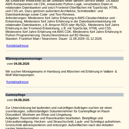
Als Entwickler entwickelst du die Software hinter diesem Service weiter: Du baust
AWS-Komponenten mit CDK, entwickelst Python-Logik, verarbeitest Daten in
relationalen Datenbanken und setzt Frontend-Oberflächen mit TypeScript, HTML
und CSS um. Dazu gehören außerdem Architektur, Schnittstellen- und
Datenbankdesign sowie Code- und Test-Reviews.
Anforderungen: Mindestens fünf Jahre Erfahrung in AWS-Cloudarchitektur und -
Entwicklung. Mindestens fünf Jahre Erfahrung in der Datenbankentwicklung mit
relationalen Datenbanken, z.B. Amazon RDS oder MySQL. Mindestens fünf Jahre
Erfahrung in der Frontend-Entwicklung, z.B. mit TypeScript, HTML und CSS.
Mindestens fünf Jahre Erfahrung mit AWS CDK. Mindestens fünf Jahre Erfahrung in
Python-Programmierung. Deutschkenntnisse auf B2-Niveau.
Standort: Frankfurt Main / Nearshore. Dauer: 11.08.2026–31.12.2026.
Kontaktadresse
Wärmepumpenmontage
vom
04.08.2026
Wir suchen Montageteams in Hamburg und München mit Erfahrung in Vaillant- &
Wolf-Wärmepumpen.
Kontaktadresse
Gartenpflege
vom
04.08.2026
Zur Unterstützung bei laufenden und zukünftigen Aufträgen suchen wir einen
zuverlässigen, selbstständigen Subunternehmer für Gartenpflege im Raum
Düsseldorf, Monheim am Rhein und Umgebung.
Aufgaben: Rasenmähen und Rasenkanten bearbeiten. Beetpflege und
Unkrautbeseitigung. Hecken- und Strauchschnitt. Laub- und Schnittgut aufnehmen.
Grünschnitt abtransportieren und entsorgen. Außenflächen nach den Arbeiten
sauber hinterlassen.