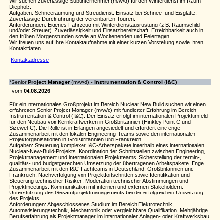
Wir suchen zuverlässige Subunternehmer (m/w/d) für den Winterdienst im Raum
Diepholz.
Aufgaben: Schneeräumung und Streudienst. Einsatz bei Schnee- und Eisglätte.
Zuverlässige Durchführung der vereinbarten Touren.
Anforderungen: Eigenes Fahrzeug mit Winterdienstausrüstung (z.B. Räumschild
und/oder Streuer). Zuverlässigkeit und Einsatzbereitschaft. Erreichbarkeit auch in
den frühen Morgenstunden sowie an Wochenenden und Feiertagen.
Wir freuen uns auf Ihre Kontaktaufnahme mit einer kurzen Vorstellung sowie Ihren
Kontaktdaten.
Kontaktadresse
*Senior
Project Manager
(m/w/d) -
Instrumentation & Control (I&C)
vom
04.08.2026
Für ein internationales Großprojekt im Bereich Nuclear New Build suchen wir einen
erfahrenen Senior Project Manager (m/w/d) mit fundierter Erfahrung im Bereich
Instrumentation & Control (I&C). Der Einsatz erfolgt im internationalen Projektumfeld
für den Neubau von Kernkraftwerken in Großbritannien (Hinkley Point C und
Sizewell C). Die Rolle ist in Erlangen angesiedelt und erfordert eine enge
Zusammenarbeit mit den lokalen Engineering-Teams sowie den internationalen
Projektorganisationen in Großbritannien und Frankreich.
Aufgaben: Steuerung komplexer I&C-Arbeitspakete innerhalb eines internationalen
Nuclear-New-Build-Projekts. Koordination der Schnittstellen zwischen Engineering,
Projektmanagement und internationalen Projektteams. Sicherstellung der termin-,
qualitäts- und budgetgerechten Umsetzung der übertragenen Arbeitspakete. Enge
Zusammenarbeit mit den I&C-Fachteams in Deutschland, Großbritannien und
Frankreich. Nachverfolgung von Projektfortschritten sowie Identifikation und
Steuerung technischer Risiken. Moderation technischer Abstimmungen und
Projektmeetings. Kommunikation mit internen und externen Stakeholdern.
Unterstützung des Gesamtprojektmanagements bei der erfolgreichen Umsetzung
des Projekts.
Anforderungen: Abgeschlossenes Studium im Bereich Elektrotechnik,
Automatisierungstechnik, Mechatronik oder vergleichbare Qualifikation. Mehrjährige
Berufserfahrung als Projektmanager im internationalen Anlagen- oder Kraftwerksbau.