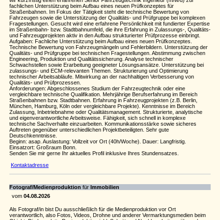
wir kurzfristig einen erfahrenen Senior Fahrzeugtechnik Ingenieur (m/w/d) zur
fachlichen Unterstützung beim Aufbau eines neuen Prüfkonzeptes für
Straßenbahnen. Im Fokus der Tätigkeit steht die technische Bewertung von
Fahrzeugen sowie die Unterstützung der Qualitäts- und Prüfgruppe bei komplexen
Fragestellungen. Gesucht wird eine erfahrene Persönlichkeit mit fundierter Expertise
im Straßenbahn- bzw. Stadtbahnumfeld, die ihre Erfahrung in Zulassungs-, Qualitäts-
und Fahrzeugprojekten aktiv in den Aufbau strukturierter Prüfprozesse einbringt.
Aufgaben: Fachliche Unterstützung beim Aufbau eines neuen Prüfkonzeptes.
Technische Bewertung von Fahrzeugmängeln und Fehlerbildern. Unterstützung der
Qualitäts- und Prüfgruppe bei technischen Fragestellungen. Abstimmung zwischen
Engineering, Produktion und Qualitätssicherung. Analyse technischer
Schwachstellen sowie Erarbeitung geeigneter Lösungsansätze. Unterstützung bei
zulassungs- und ECM-relevanten Themen. Strukturierung und Optimierung
technischer Arbeitsabläufe. Mitwirkung an der nachhaltigen Verbesserung von
Qualitäts- und Prüfprozessen.
Anforderungen: Abgeschlossenes Studium der Fahrzeugtechnik oder eine
vergleichbare technische Qualifikation. Mehrjährige Berufserfahrung im Bereich
Straßenbahnen bzw. Stadtbahnen. Erfahrung in Fahrzeugprojekten (z.B. Berlin,
München, Hamburg, Köln oder vergleichbare Projekte). Kenntnisse im Bereich
Zulassung, Inbetriebnahme oder Qualitätsmanagement. Strukturierte, analytische
und eigenverantwortliche Arbeitsweise. Fähigkeit, sich schnell in komplexe
technische Sachverhalte einzuarbeiten. Kommunikationsstärke sowie sicheres
Auftreten gegenüber unterschiedlichen Projektbeteiligten. Sehr gute
Deutschkenntnisse.
Beginn: asap. Auslastung: Vollzeit vor Ort (40h/Woche). Dauer: Langfristig.
Einsatzort: Großraum Bonn.
Senden Sie mir gerne Ihr aktuelles Profil inklusive Ihres Stundensatzes.
Kontaktadresse
Fotograf/Medienproduktion
für
Immobilien
vom
04.08.2026
Als Fotograf/in bist Du ausschließlich für die Medienproduktion vor Ort
verantwortlich, also Fotos, Videos, Drohne und anderer Vermarktungsmedien beim