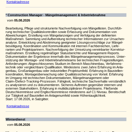
Kontaktadresse
*
Construc­tion Manager
-
Mängel­ma­na­ge­ment & Inbe­trieb­nahme
vom
05.08.2026
Bear­bei­tung, Pflege und struk­tu­rierte Nach­ver­fol­gung von Mängel­listen. Durch­füh­
rung tech­ni­scher Quali­täts­kon­trollen sowie Erfas­sung und Doku­men­ta­tion von
Abwei­chungen. Erstel­lung von Mänge­l­an­zeigen und Verfol­gung der defi­nierten
Maßnahmen. Samm­lung und Aufbe­rei­tung tech­ni­scher Infor­ma­ti­onen zur Ursa­che­n­
ana­lyse. Entwick­lung und Abstim­mung geeig­neter Lösungs­vor­schläge zur Mängel­
be­sei­ti­gung. Koor­di­na­tion und Kommu­ni­ka­tion mit internen Fach­be­rei­chen, Liefe­
ranten und Projekt­part­nern. Nach­ver­fol­gung der Umset­zung verein­barter Korrek­tur­
maß­nahmen. Erstel­lung regel­mä­ßiger Status­be­richte und Manage­ment-Reports.
Doku­men­ta­tion der Ergeb­nisse inner­halb des Mängel­ma­na­ge­ment­pro­zesses. Unter­
stüt­zung der Montage- und Inbe­trieb­nah­me­teams bei tech­ni­schen Frage­stel­lungen.
Anfor­de­rungen: Abge­schlos­senes Studium im Bereich Maschi­nenbau, Verfah­rens­
technik oder vergleich­bare Quali­fi­ka­tion. Mindes­tens zwei Jahre Erfah­rung im Anla­
genbau, Groß­an­la­genbau oder indus­tri­ellen Projek­tum­feld. Erfah­rung in Baustel­len­
ko­or­di­na­tion, Monta­ge­über­wa­chung oder Quali­täts­si­che­rung von Vorteil. Erfah­rung
im Umgang mit tech­ni­schen Doku­men­ta­ti­onen, Mängel­ma­na­ge­ment oder
Claim-/Defect-Tracking-Prozessen. Fähig­keit, tech­ni­sche Sach­ver­halte verständ­lich
zu analy­sieren und zu doku­men­tieren. Sicheres Auftreten gegen­über internen und
externen Stake­hol­dern. Erfah­rung in multi­dis­zi­pli­nären Projekt­teams. Flie­ßende
Deutsch­kennt­nisse und Englisch­kennt­nisse mindestens auf C1 Niveau. Bereit­schaft
zur Tätig­keit auf Baustellen im Anla­ge­n­um­feld sowie Höhen­taug­lich­keit.
Start: 17.08.2026, in Salz­gitter.
Kontaktadresse
Winterdienst
vom
05.08.2026