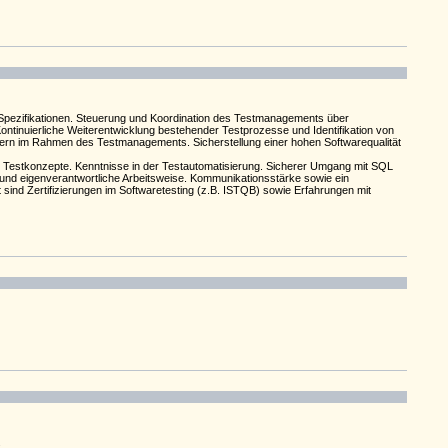
d Spezifikationen. Steuerung und Koordination des Testmanagements über
nuierliche Weiterentwicklung bestehender Testprozesse und Identifikation von
ern im Rahmen des Testmanagements. Sicherstellung einer hohen Softwarequalität
r Testkonzepte. Kenntnisse in der Testautomatisierung. Sicherer Umgang mit SQL
 und eigenverantwortliche Arbeitsweise. Kommunikationsstärke sowie ein
ind Zertifizierungen im Softwaretesting (z.B. ISTQB) sowie Erfahrungen mit
.