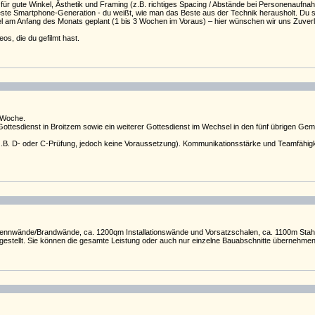
für gute Winkel, Ästhetik und Framing (z.B. richtiges Spacing / Abstände bei Personenaufn
este Smartphone-Generation - du weißt, wie man das Beste aus der Technik herausholt. Du sp
 am Anfang des Monats geplant (1 bis 3 Wochen im Voraus) – hier wünschen wir uns Zuverläss
os, die du gefilmt hast.
/Woche.
ottesdienst in Broitzem sowie ein weiterer Gottesdienst im Wechsel in den fünf übrigen Ge
.B. D- oder C-Prüfung, jedoch keine Voraussetzung). Kommunikationsstärke und Teamfähigkei
nwände/Brandwände, ca. 1200qm Installationswände und Vorsatzschalen, ca. 1100m Stahl-Vi
s gestellt. Sie können die gesamte Leistung oder auch nur einzelne Bauabschnitte übernehm