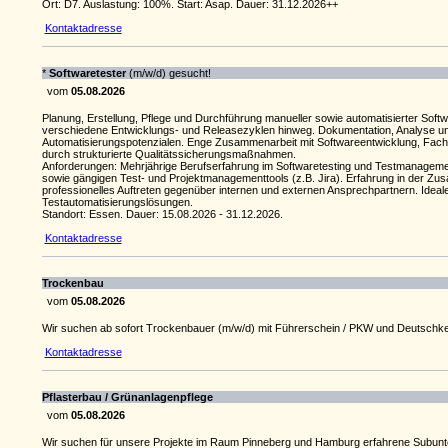
Ort: D7. Auslastung: 100%. Start: Asap. Dauer: 31.12.2026++
Kontaktadresse
*
Softwaretester
(m/w/d) gesucht!
vom
05.08.2026
Planung, Erstellung, Pflege und Durchführung manueller sowie automatisierter Soft
verschiedene Entwicklungs- und Releasezyklen hinweg. Dokumentation, Analyse un
Automatisierungspotenzialen. Enge Zusammenarbeit mit Softwareentwicklung, Fachb
durch strukturierte Qualitätssicherungsmaßnahmen.
Anforderungen: Mehrjährige Berufserfahrung im Softwaretesting und Testmanagement
sowie gängigen Test- und Projektmanagementtools (z.B. Jira). Erfahrung in der Zu
professionelles Auftreten gegenüber internen und externen Ansprechpartnern. Idea
Testautomatisierungslösungen.
Standort: Essen. Dauer: 15.08.2026 - 31.12.2026.
Kontaktadresse
Trockenbau
vom
05.08.2026
Wir suchen ab sofort Trockenbauer (m/w/d) mit Führerschein / PKW und Deutschke
Kontaktadresse
Pflasterbau / Grünanlagenpflege
vom
05.08.2026
Wir suchen für unsere Projekte im Raum Pinneberg und Hamburg erfahrene Subunt