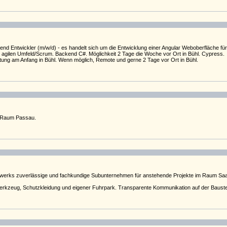
end Entwickler (m/w/d) - es handelt sich um die Entwicklung einer Angular Weboberfläche für
m agilen Umfeld/Scrum. Backend C#. Möglichkeit 2 Tage die Woche vor Ort in Bühl. Cypress.
itung am Anfang in Bühl. Wenn möglich, Remote und gerne 2 Tage vor Ort in Bühl.
m Raum Passau.
tzwerks zuverlässige und fachkundige Subunternehmen für anstehende Projekte im Raum S
rkzeug, Schutzkleidung und eigener Fuhrpark. Transparente Kommunikation auf der Baustel