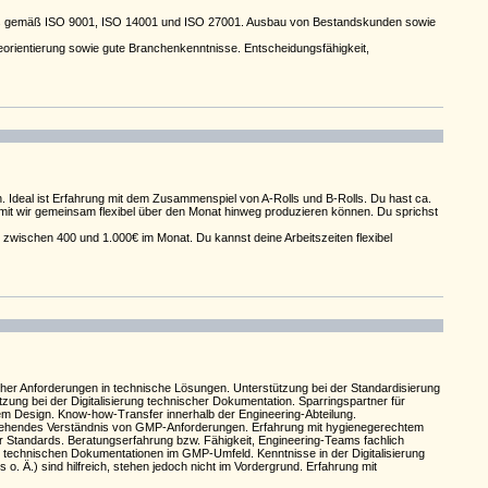
its gemäß ISO 9001, ISO 14001 und ISO 27001. Ausbau von Bestandskunden sowie
orientierung sowie gute Branchenkenntnisse. Entscheidungsfähigkeit,
. Ideal ist Erfahrung mit dem Zusammenspiel von A-Rolls und B-Rolls. Du hast ca.
amit wir gemeinsam flexibel über den Monat hinweg produzieren können. Du sprichst
 zwischen 400 und 1.000€ im Monat. Du kannst deine Arbeitszeiten flexibel
er Anforderungen in technische Lösungen. Unterstützung bei der Standardisierung
ng bei der Digitalisierung technischer Dokumentation. Sparringspartner für
m Design. Know-how-Transfer innerhalb der Engineering-Abteilung.
fgehendes Verständnis von GMP-Anforderungen. Erfahrung mit hygienegerechtem
er Standards. Beratungserfahrung bzw. Fähigkeit, Engineering-Teams fachlich
 technischen Dokumentationen im GMP-Umfeld. Kenntnisse in der Digitalisierung
 Ä.) sind hilfreich, stehen jedoch nicht im Vordergrund. Erfahrung mit