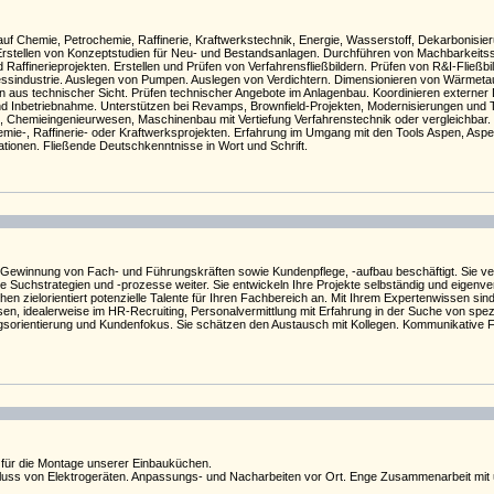
uf Chemie, Petrochemie, Raffinerie, Kraftwerkstechnik, Energie, Wasserstoff, Dekarbonisieru
tellen von Konzeptstudien für Neu- und Bestandsanlagen. Durchführen von Machbarkeitsstu
Raffinerieprojekten. Erstellen und Prüfen von Verfahrensfließbildern. Prüfen von R&I-Fließ
essindustrie. Auslegen von Pumpen. Auslegen von Verdichtern. Dimensionieren von Wärmeta
ten aus technischer Sicht. Prüfen technischer Angebote im Anlagenbau. Koordinieren exter
nd Inbetriebnahme. Unterstützen bei Revamps, Brownfield-Projekten, Modernisierungen und
, Chemieingenieurwesen, Maschinenbau mit Vertiefung Verfahrenstechnik oder vergleichbar
hemie-, Raffinerie- oder Kraftwerksprojekten. Erfahrung im Umgang mit den Tools Aspen, Aspe
ionen. Fließende Deutschkenntnisse in Wort und Schrift.
er Gewinnung von Fach- und Führungskräften sowie Kundenpflege, -aufbau beschäftigt. Sie 
 Suchstrategien und -prozesse weiter. Sie entwickeln Ihre Projekte selbständig und eigenver
 zielorientiert potenzielle Talente für Ihren Fachbereich an. Mit Ihrem Expertenwissen sind 
, idealerweise im HR-Recruiting, Personalvermittlung mit Erfahrung in der Suche von spezial
gsorientierung und Kundenfokus. Sie schätzen den Austausch mit Kollegen. Kommunikative Fäh
für die Montage unserer Einbauküchen.
ss von Elektrogeräten. Anpassungs- und Nacharbeiten vor Ort. Enge Zusammenarbeit mit u