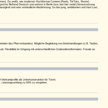
ahmen). Du weißt, wie moderner Hochformat-Content (Reels, TikToks, Shorts)
richst fließend Deutsch und wohnst in Berlin bzw. bist hier mobil (Voraussetzung
igkeit und eine verbindliche Abstimmung. Du bist jung, ambitioniert und hast Lust,
meinden des Pfarrverbandes). Mögliche Begleitung von Amtshandlungen (z.B. Taufen,
t. Flexibilität im Umgang mit unterschiedlichen Gottesdienstformaten. Freude an
erkantprofile als Unterkonstruktion für Türen.
en. Leistungsumfang zu 50% zu vergeben.