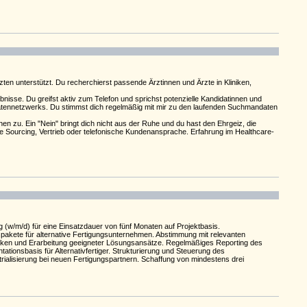
en unterstützt. Du recherchierst passende Ärztinnen und Ärzte in Kliniken,
bnisse. Du greifst aktiv zum Telefon und sprichst potenzielle Kandidatinnen und
idatennetzwerks. Du stimmst dich regelmäßig mit mir zu den laufenden Suchmandaten
zu. Ein "Nein" bringt dich nicht aus der Ruhe und du hast den Ehrgeiz, die
ve Sourcing, Vertrieb oder telefonische Kundenansprache. Erfahrung im Healthcare-
(w/m/d) für eine Einsatzdauer von fünf Monaten auf Projektbasis.
spakete für alternative Fertigungsunternehmen. Abstimmung mit relevanten
Risiken und Erarbeitung geeigneter Lösungsansätze. Regelmäßiges Reporting des
tionsbasis für Alternativfertiger. Strukturierung und Steuerung des
strialisierung bei neuen Fertigungspartnern. Schaffung von mindestens drei