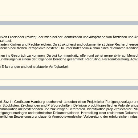
en Freelancer (m/w/d), der mich bei der Identifikation und Ansprache von Ärztinnen und Ärzt
takt auf.
levanten Kliniken und Fachbereichen. Du strukturierst und dokumentierst deine Rechercheerge
r neuen beruflichen Perspektive besteht. Du unterstützt beim Aufbau eines relevanten Kand
 ins Gespräch zu kommen. Du bist kommunikativ, offen und gehst gerne aktiv auf Menschen 
e Erfahrungen in einem der folgenden Bereiche gesammelt: Recruiting, Personalberatung, Acti
n Erfahrungen und deine aktuelle Verfügbarkeit.
Sitz im Großraum Hamburg, suchen wir ab sofort einen Projektleiter Fertigungsverlagerung 
Stücklisten, Zeichnungen und Prüfvorschriften. Definition produktspezifischer Anforderung
munikation mit bestehenden und zukünftigen Lieferanten. Identifikation projektrelevanter 
tigungsunterlagen und technischer Dokumentationen. Herstellung einer resistenten Dokumenta
inheitlichen Bewertungsgrundlage für Angebotsvergleiche. Vorbereitung der erfolgreichen Indu