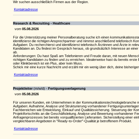
Wir suchen ausschließlich Firmen aus der Region.
Kontaktadresse
Research & Recruiting - Healthcare
vom
05.08.2026
Für die Unterstützung meiner Personalberatung suche ich einen kommunikationsstark
identifizierst die richtigen Ansprechpartner und nimmst anschließend telefonisch Kon
Aufgaben: Du recherchierst und identifizierst telefonisch Ärztinnen und Ärzte in re
Kandidaten an. Du findest im Gespräch heraus, ob grundsätzlich Interesse an eine
ab.
Anforderungen: Du hast Spaß am Telefonieren und Freude daran, mit neuen Menschen
richtigen Kandidaten zu finden und zu erreichen. Idealerweise hast du bereits erst
oder Klinikbereich ist ein Plus, aber kein Muss.
Schick mir eine kurze Nachricht und erzähl mir ein wenig über dich, deine bisherige
Kontaktadresse
Projektleiter
(m/w/d) -
Fertigungsverlagerung
vom
05.08.2026
Für unseren Kunden, ein Unternehmen in der Kommunikationstechnologiebranche mit 
Aufgaben: Aufnahme, Analyse und Strukturierung vorhandener Fertigungsunterlagen, 
Fachbereichen wie Entwicklung, Einkauf und Qualitätssicherung. Steuerung der Kom
Projektfortschritts an die Geschäftsleitung. Analyse und Bewertung vorhandener Fer
Anfragenprozesses bei bereits vorqualifizierten Lieferanten. Sicherstellung einer e
vergleichbaren Angeboten in "Ready-to-Order"-Qualität je betroffenem Produkt.
Kontaktadresse