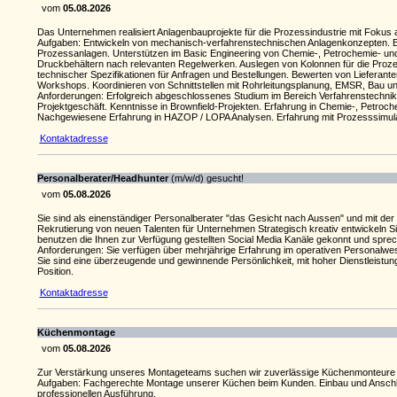
vom
05.08.2026
Das Unternehmen realisiert Anlagenbauprojekte für die Prozessindustrie mit Fokus a
Aufgaben: Entwickeln von mechanisch-verfahrenstechnischen Anlagenkonzepten. Ers
Prozessanlagen. Unterstützen im Basic Engineering von Chemie-, Petrochemie- und 
Druckbehältern nach relevanten Regelwerken. Auslegen von Kolonnen für die Proz
technischer Spezifikationen für Anfragen und Bestellungen. Bewerten von Lieferan
Workshops. Koordinieren von Schnittstellen mit Rohrleitungsplanung, EMSR, Bau u
Anforderungen: Erfolgreich abgeschlossenes Studium im Bereich Verfahrenstechnik
Projektgeschäft. Kenntnisse in Brownfield-Projekten. Erfahrung in Chemie-, Petroc
Nachgewiesene Erfahrung in HAZOP / LOPA Analysen. Erfahrung mit Prozesssimulat
Kontaktadresse
Personalberater/Headhunter
(m/w/d) gesucht!
vom
05.08.2026
Sie sind als einenständiger Personalberater "das Gesicht nach Aussen" und mit d
Rekrutierung von neuen Talenten für Unternehmen Strategisch kreativ entwickeln Sie
benutzen die Ihnen zur Verfügung gestellten Social Media Kanäle gekonnt und sprechen
Anforderungen: Sie verfügen über mehrjährige Erfahrung im operativen Personalwesen
Sie sind eine überzeugende und gewinnende Persönlichkeit, mit hoher Dienstleistun
Position.
Kontaktadresse
Küchenmontage
vom
05.08.2026
Zur Verstärkung unseres Montageteams suchen wir zuverlässige Küchenmonteure 
Aufgaben: Fachgerechte Montage unserer Küchen beim Kunden. Einbau und Anschlu
professionellen Ausführung.