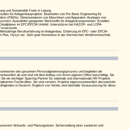
ng und Sustainable Fuels in Leipzig.
dien für Anlagenbauprojekte. Bearbeiten von Pre Basic Engineering für
bildern (P&IDs). Dimensionieren von Maschinen und Apparaten. Auslegen von
uschern. Auswählen geeigneter Werkstoffe für Anlagenkomponenten. Erstellen
ner Detailplaner im EPC/EPCM-Umfeld. Unterstützen bei HAZOP- und LOPA-
 Turnarounds.
. Mehrjährige Berufserfahrung im Anlagenbau. Erfahrung im EPC- oder EPCM-
n Plus, Hysys etc. Sehr gute Kenntnisse in der thermischen Verfahrenstechnik.
verantworten den gesamten Personalgewinnungsprozess und begleiten die
antwortlich ab und sind mit dem Aufbau von Ihrem eigenen Office beschäftigt. Sie
Sie ein wichtiger Sparring-Partner für nationale und internationale HR-Projekte.
isierten Fachkräften. Sie sind versiert, Projekte eigenverantwortlich abzuwickeln.
igkeiten in Deutsch, Englisch von Vorteil, sind ebenfalls Voraussetzung für diese
nserem Verkaufs- und Planungsteam. Sicherstellung einer sauberen und