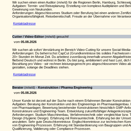
Wir suchen einen einen Auditor (m/w/d) für die Regionen Berlin, Hamburg, Schleswig
Aufgaben: Termin- und Reiseplanung. Erstellung von komplexe Auditplänen und 
Gewinnung von Neukunden.
Anforderungen: Abgeschlossenes Studium oder Berufung bei einen anderen Zertifizi
Organisationsfähigkeit. Reisebereitschaft. Freude an der Übernahme von Verantwo
Kontaktadresse
Cutter / Video-Editor
(m/w/d) gesucht!
vom
05.08.2026
Wir suchen ab sofort Verstärkung im Bereich Video-Cutting für unsere Social-Media-
Anforderungen: Du beherrschst CapCut (Grundkenntnisse bis solides Fachwissen reic
20+ Stunden im Monat Zeit. Du arbeitest zuverlässig innerhalb unserer Abgabefrist
fließend Deutsch und wohnst in Berlin. Du bist jung, ambitioniert und hast Lust, dich l
Bezahlung pro Video - wir rechnen leistungsgerecht pro abgeschlossenem Video ab. J
gestalten, solange die Deadlines stehen.
Kontaktadresse
Berater
(m/w/d) -
Konstruktion / Pharma Engineering
vom
05.08.2026
Unser Kunde ist derzeit auf der Suche nach einem Erfahrenen Berater Konstruktion
Aufgaben: Beratung der Konstruktion und des Engineerings im Pharmaanlagenbau. D
von Pharmaanlagen. Bewertung bestehender Konstruktionen hinsichtlich GMP-Anforde
Konstrukteure und Engineering-Team. Entwicklung zukunftsfähiger Anlagenkonzepte
Anforderungen: Studium Maschinenbau, Verfahrenstechnik oder vergleichbar bzw. 
Design (Hygienic Design). Erfahrung mit Reinraumtechnik. Erfahrung bei der Umsetz
anzuleiten. Sehr gute Deutschkenntnisse. Englischkenntnisse zur technischen Kom
von Engineering-Prozessen. Erfahrung mit Standardisierung von Baugruppen und Anla
Qualifizierung, Validierung oder Compliance-Prozessen.