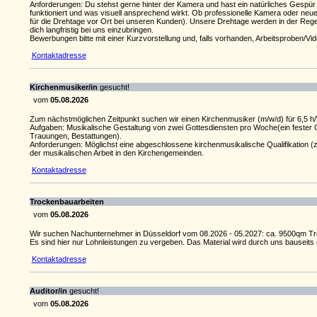
Anforderungen: Du stehst gerne hinter der Kamera und hast ein natürliches Gespür 
funktioniert und was visuell ansprechend wirkt. Ob professionelle Kamera oder neu
für die Drehtage vor Ort bei unseren Kunden). Unsere Drehtage werden in der Regel
dich langfristig bei uns einzubringen.
Bewerbungen bitte mit einer Kurzvorstellung und, falls vorhanden, Arbeitsproben/Vide
Kontaktadresse
Kirchenmusiker/in
gesucht!
vom
05.08.2026
Zum nächstmöglichen Zeitpunkt suchen wir einen Kirchenmusiker (m/w/d) für 6,5 h
Aufgaben: Musikalische Gestaltung von zwei Gottesdiensten pro Woche(ein fester G
Trauungen, Bestattungen).
Anforderungen: Möglichst eine abgeschlossene kirchenmusikalische Qualifikation (z
der musikalischen Arbeit in den Kirchengemeinden.
Kontaktadresse
Trockenbauarbeiten
vom
05.08.2026
Wir suchen Nachunternehmer in Düsseldorf vom 08.2026 - 05.2027: ca. 9500qm Tren
Es sind hier nur Lohnleistungen zu vergeben. Das Material wird durch uns bauseit
Kontaktadresse
Auditor/in
gesucht!
vom
05.08.2026