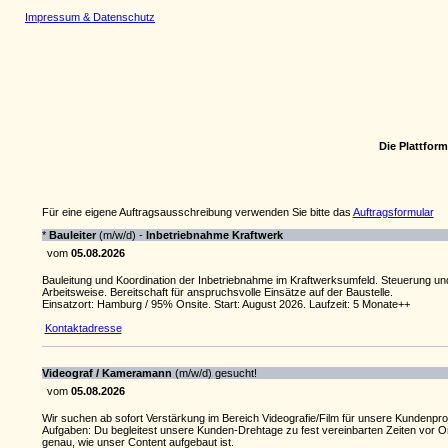
Impressum & Datenschutz
Die Plattfor
Für eine eigene Auftragsausschreibung verwenden Sie bitte das
Auftragsformular
*
Bauleiter
(m/w/d) -
Inbetriebnahme Kraftwerk
vom
05.08.2026
Bauleitung und Koordination der Inbetriebnahme im Kraftwerksumfeld. Steuerung und 
Arbeitsweise. Bereitschaft für anspruchsvolle Einsätze auf der Baustelle.
Einsatzort: Hamburg / 95% Onsite. Start: August 2026. Laufzeit: 5 Monate++
Kontaktadresse
Videograf / Kameramann
(m/w/d) gesucht!
vom
05.08.2026
Wir suchen ab sofort Verstärkung im Bereich Videografie/Film für unsere Kundenproj
Aufgaben: Du begleitest unsere Kunden-Drehtage zu fest vereinbarten Zeiten vor Ort 
genau, wie unser Content aufgebaut ist.