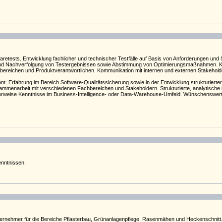
waretests. Entwicklung fachlicher und technischer Testfälle auf Basis von Anforderungen un
d Nachverfolgung von Testergebnissen sowie Abstimmung von Optimierungsmaßnahmen. Konti
ereichen und Produktverantwortlichen. Kommunikation mit internen und externen Stakehold
. Erfahrung im Bereich Software-Qualitätssicherung sowie in der Entwicklung strukturierte
sammenarbeit mit verschiedenen Fachbereichen und Stakeholdern. Strukturierte, analytische
lerweise Kenntnisse im Business-Intelligence- oder Data-Warehouse-Umfeld. Wünschenswert s
nntnissen.
ernehmer für die Bereiche Pflasterbau, Grünanlagenpflege, Rasenmähen und Heckenschnitt