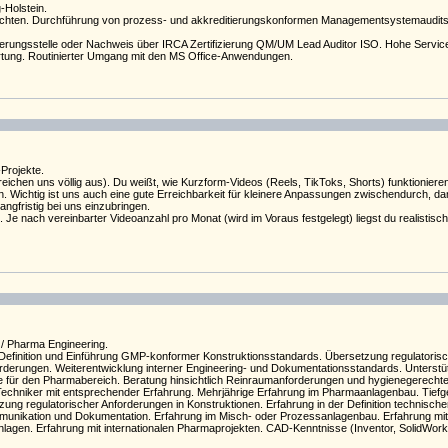
-Holstein.
Berichten. Durchführung von prozess- und akkreditierungskonformen Managementsystemaud
erungsstelle oder Nachweis über IRCA Zertifizierung QM/UM Lead Auditor ISO. Hohe Service
rtung. Routinierter Umgang mit den MS Office-Anwendungen.
Projekte.
hen uns völlig aus). Du weißt, wie Kurzform-Videos (Reels, TikToks, Shorts) funktionieren
en. Wichtig ist uns auch eine gute Erreichbarkeit für kleinere Anpassungen zwischendurch, d
angfristig bei uns einzubringen.
e nach vereinbarter Videoanzahl pro Monat (wird im Voraus festgelegt) liegst du realistisch
 / Pharma Engineering.
efinition und Einführung GMP-konformer Konstruktionsstandards. Übersetzung regulatorisch
rungen. Weiterentwicklung interner Engineering- und Dokumentationsstandards. Unterstützu
 für den Pharmabereich. Beratung hinsichtlich Reinraumanforderungen und hygienegerechte
Techniker mit entsprechender Erfahrung. Mehrjährige Erfahrung im Pharmaanlagenbau. Tie
ung regulatorischer Anforderungen in Konstruktionen. Erfahrung in der Definition technisch
munikation und Dokumentation. Erfahrung im Misch- oder Prozessanlagenbau. Erfahrung mit
gen. Erfahrung mit internationalen Pharmaprojekten. CAD-Kenntnisse (Inventor, SolidWorks o.