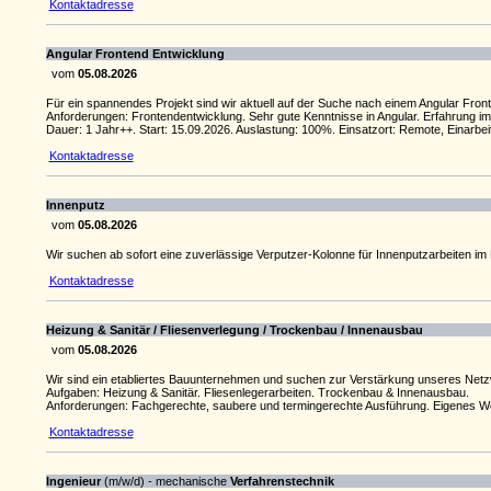
Kontaktadresse
Angular Frontend Entwicklung
vom
05.08.2026
Für ein spannendes Projekt sind wir aktuell auf der Suche nach einem Angular Front
Anforderungen: Frontendentwicklung. Sehr gute Kenntnisse in Angular. Erfahrung i
Dauer: 1 Jahr++. Start: 15.09.2026. Auslastung: 100%. Einsatzort: Remote, Einarbe
Kontaktadresse
Innenputz
vom
05.08.2026
Wir suchen ab sofort eine zuverlässige Verputzer-Kolonne für Innenputzarbeiten i
Kontaktadresse
Heizung & Sanitär / Fliesenverlegung / Trockenbau /
Innenausbau
vom
05.08.2026
Wir sind ein etabliertes Bauunternehmen und suchen zur Verstärkung unseres Ne
Aufgaben: Heizung & Sanitär. Fliesenlegerarbeiten. Trockenbau & Innenausbau.
Anforderungen: Fachgerechte, saubere und termingerechte Ausführung. Eigenes We
Kontaktadresse
Ingenieur
(m/w/d) - mechanische
Verfahrenstechnik