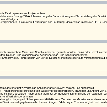
nik für ein spannendes Projekt in Jena.
bäudeausrüstung (TGA). Überwachung der Bauausführung und Sicherstellung der Qualität. Kom
nen und Budgets.
rgleichbare Qualifikation. Erfahrung in der Bauleitung, idealerweise im Bereich HKLS. Tea
eich Trockenbau, Maler- und Spachtelarbeiten - gesucht werden Teams oder Einzelunterneh
rbeiten, Decken- und Wandmontage, Ausbesserungs- und Sanierungsarbeiten.
Arbeitsweise. Führerschein von Vorteil. Deutschkenntnisse oder gute Verständigung auf de
t mindestens fünf zuverlässige Schlepperfahrer (m/w/d) regional und bundesweit.
. Transport und Bereitstellung von Wasser für die Bohrarbeiten. Transport und Abfuhr von B
g mit den zuständigen Ansprechpartnern auf der Baustelle. Durchführung der täglichen Fahr
ts- und Verkehrsvorschriften.
fahrung im Umgang mit Schleppern und Güllefässern. Technisches Verständnis und eine vera
gen Einsätzen und gegebenenfalls Übernachtungen. Erfahrung im Trassenbau, bei Horizontalbo