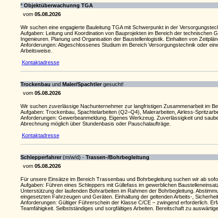
*
Objektüberwachunng TGA
vom
05.08.2026
Wir suchen eine engagierte Bauleitung TGA mit Schwerpunkt in der Versorgungstech
Aufgaben: Leitung und Koordination von Bauprojekten im Bereich der technischen Ge
Ingenieuren. Planung und Organisation der Baustellenlogistik. Einhalten von Zeitplä
Anforderungen: Abgeschlossenes Studium im Bereich Versorgungstechnik oder eine ve
Arbeitsweise.
Kontaktadresse
Trockenbau
und
Maler/Spachtler
gesucht!
vom
05.08.2026
Wir suchen zuverlässige Nachunternehmer zur langfristigen Zusammenarbeit im Ber
Aufgaben: Trockenbau, Spachtelarbeiten (Q2–Q4), Malerarbeiten, Airless-Spritza
Anforderungen: Gewerbeanmeldung. Eigenes Werkzeug. Zuverlässigkeit und saubere 
Abrechnung möglich über Stundenbasis oder Pauschalaufträge.
Kontaktadresse
Schlepperfahrer
(m/w/d) -
Trassen-/Bohrbegleitung
vom
05.08.2026
Für unsere Einsätze im Bereich Trassenbau und Bohrbegleitung suchen wir ab sofor
Aufgaben: Führen eines Schleppers mit Güllefass im gewerblichen Baustelleneinsatz
Unterstützung der laufenden Bohrarbeiten im Rahmen der Bohrbegleitung. Abstimmun
eingesetzten Fahrzeugen und Geräten. Einhaltung der geltenden Arbeits-, Sicherhei
Anforderungen: Gültiger Führerschein der Klasse C/CE – zwingend erforderlich. Er
Teamfähigkeit. Selbstständiges und sorgfältiges Arbeiten. Bereitschaft zu auswärti