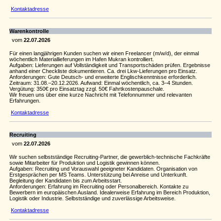
Kontaktadresse
Warenkontrolle
vom
22.07.2026
Für einen langjährigen Kunden suchen wir einen Freelancer (m/w/d), der einmal
wöchentlich Materiallieferungen im Hafen Mukran kontrolliert.
Aufgaben: Lieferungen auf Vollständigkeit und Transportschäden prüfen. Ergebnisse
anhand einer Checkliste dokumentieren. Ca. drei Lkw-Lieferungen pro Einsatz.
Anforderungen: Gute Deutsch- und erweiterte Englischkenntnisse erforderlich.
Zeitraum: 31.08.–20.12.2026. Aufwand: Einmal wöchentlich, ca. 3–4 Stunden.
Vergütung: 350€ pro Einsatztag zzgl. 50€ Fahrtkostenpauschale.
Wir freuen uns über eine kurze Nachricht mit Telefonnummer und relevanten
Erfahrungen.
Kontaktadresse
Recruiting
vom
22.07.2026
Wir suchen selbstständige Recruiting-Partner, die gewerblich-technische Fachkräfte
sowie Mitarbeiter für Produktion und Logistik gewinnen können.
Aufgaben: Recruiting und Vorauswahl geeigneter Kandidaten. Organisation von
Erstgesprächen per MS Teams. Unterstützung bei Anreise und Unterkunft.
Begleitung der Kandidaten bis zum Arbeitsstart.
Anforderungen: Erfahrung im Recruiting oder Personalbereich. Kontakte zu
Bewerbern im europäischen Ausland. Idealerweise Erfahrung im Bereich Produktion,
Logistik oder Industrie. Selbstständige und zuverlässige Arbeitsweise.
Kontaktadresse