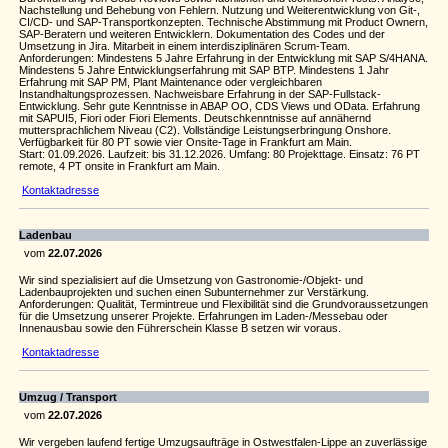
Nachstellung und Behebung von Fehlern. Nutzung und Weiterentwicklung von Git-,
CI/CD- und SAP-Transportkonzepten. Technische Abstimmung mit Product Ownern,
SAP-Beratern und weiteren Entwicklern. Dokumentation des Codes und der
Umsetzung in Jira. Mitarbeit in einem interdisziplinären Scrum-Team.
Anforderungen: Mindestens 5 Jahre Erfahrung in der Entwicklung mit SAP S/4HANA.
Mindestens 5 Jahre Entwicklungserfahrung mit SAP BTP. Mindestens 1 Jahr
Erfahrung mit SAP PM, Plant Maintenance oder vergleichbaren
Instandhaltungsprozessen. Nachweisbare Erfahrung in der SAP-Fullstack-
Entwicklung. Sehr gute Kenntnisse in ABAP OO, CDS Views und OData. Erfahrung
mit SAPUI5, Fiori oder Fiori Elements. Deutschkenntnisse auf annähernd
muttersprachlichem Niveau (C2). Vollständige Leistungserbringung Onshore.
Verfügbarkeit für 80 PT sowie vier Onsite-Tage in Frankfurt am Main.
Start: 01.09.2026. Laufzeit: bis 31.12.2026. Umfang: 80 Projekttage. Einsatz: 76 PT
remote, 4 PT onsite in Frankfurt am Main.
Kontaktadresse
Ladenbau
vom
22.07.2026
Wir sind spezialisiert auf die Umsetzung von Gastronomie-/Objekt- und
Ladenbauprojekten und suchen einen Subunternehmer zur Verstärkung.
Anforderungen: Qualität, Termintreue und Flexibilität sind die Grundvoraussetzungen
für die Umsetzung unserer Projekte. Erfahrungen im Laden-/Messebau oder
Innenausbau sowie den Führerschein Klasse B setzen wir voraus.
Kontaktadresse
Umzug / Transport
vom
22.07.2026
Wir vergeben laufend fertige Umzugsaufträge in Ostwestfalen-Lippe an zuverlässige