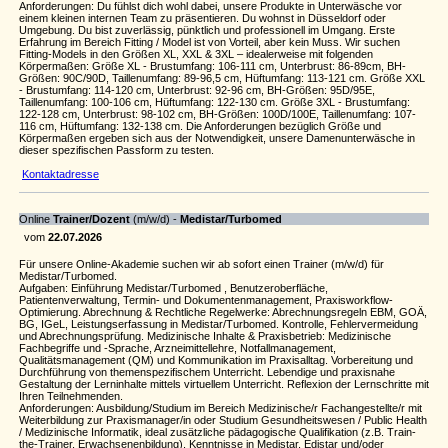
Anforderungen: Du fühlst dich wohl dabei, unsere Produkte in Unterwäsche vor
einem kleinen internen Team zu präsentieren. Du wohnst in Düsseldorf oder
Umgebung. Du bist zuverlässig, pünktlich und professionell im Umgang. Erste
Erfahrung im Bereich Fitting / Model ist von Vorteil, aber kein Muss. Wir suchen
Fitting-Models in den Größen XL, XXL & 3XL – idealerweise mit folgenden
Körpermaßen: Größe XL - Brustumfang: 106-111 cm, Unterbrust: 86-89cm, BH-
Größen: 90C/90D, Taillenumfang: 89-96,5 cm, Hüftumfang: 113-121 cm. Größe XXL
- Brustumfang: 114-120 cm, Unterbrust: 92-96 cm, BH-Größen: 95D/95E,
Taillenumfang: 100-106 cm, Hüftumfang: 122-130 cm. Größe 3XL - Brustumfang:
122-128 cm, Unterbrust: 98-102 cm, BH-Größen: 100D/100E, Taillenumfang: 107-
116 cm, Hüftumfang: 132-138 cm. Die Anforderungen bezüglich Größe und
Körpermaßen ergeben sich aus der Notwendigkeit, unsere Damenunterwäsche in
dieser spezifischen Passform zu testen.
Kontaktadresse
Online
Trainer/Dozent
(m/w/d) -
Medistar/Turbomed
vom
22.07.2026
Für unsere Online-Akademie suchen wir ab sofort einen Trainer (m/w/d) für
Medistar/Turbomed.
Aufgaben: Einführung Medistar/Turbomed , Benutzeroberfläche,
Patientenverwaltung, Termin- und Dokumentenmanagement, Praxisworkflow-
Optimierung. Abrechnung & Rechtliche Regelwerke: Abrechnungsregeln EBM, GOÄ,
BG, IGeL, Leistungserfassung in Medistar/Turbomed. Kontrolle, Fehlervermeidung
und Abrechnungsprüfung. Medizinische Inhalte & Praxisbetrieb: Medizinische
Fachbegriffe und -Sprache, Arzneimittellehre, Notfallmanagement,
Qualitätsmanagement (QM) und Kommunikation im Praxisalltag. Vorbereitung und
Durchführung von themenspezifischem Unterricht. Lebendige und praxisnahe
Gestaltung der Lerninhalte mittels virtuellem Unterricht. Reflexion der Lernschritte mit
Ihren Teilnehmenden.
Anforderungen: Ausbildung/Studium im Bereich Medizinische/r Fachangestellte/r mit
Weiterbildung zur Praxismanager/in oder Studium Gesundheitswesen / Public Health
/ Medizinische Informatik, ideal zusätzliche pädagogische Qualifikation (z.B. Train-
the-Trainer, Erwachsenenbildung). Kenntnisse in Medistar, Edistar und/oder