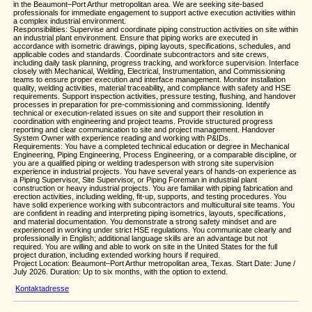
in the Beaumont–Port Arthur metropolitan area. We are seeking site-based
professionals for immediate engagement to support active execution activities within
a complex industrial environment.
Responsibilities: Supervise and coordinate piping construction activities on site within
an industrial plant environment. Ensure that piping works are executed in
accordance with isometric drawings, piping layouts, specifications, schedules, and
applicable codes and standards. Coordinate subcontractors and site crews,
including daily task planning, progress tracking, and workforce supervision. Interface
closely with Mechanical, Welding, Electrical, Instrumentation, and Commissioning
teams to ensure proper execution and interface management. Monitor installation
quality, welding activities, material traceability, and compliance with safety and HSE
requirements. Support inspection activities, pressure testing, flushing, and handover
processes in preparation for pre-commissioning and commissioning. Identify
technical or execution-related issues on site and support their resolution in
coordination with engineering and project teams. Provide structured progress
reporting and clear communication to site and project management. Handover
System Owner with experience reading and working with P&IDs.
Requirements: You have a completed technical education or degree in Mechanical
Engineering, Piping Engineering, Process Engineering, or a comparable discipline, or
you are a qualified piping or welding tradesperson with strong site supervision
experience in industrial projects. You have several years of hands-on experience as
a Piping Supervisor, Site Supervisor, or Piping Foreman in industrial plant
construction or heavy industrial projects. You are familiar with piping fabrication and
erection activities, including welding, fit-up, supports, and testing procedures. You
have solid experience working with subcontractors and multicultural site teams. You
are confident in reading and interpreting piping isometrics, layouts, specifications,
and material documentation. You demonstrate a strong safety mindset and are
experienced in working under strict HSE regulations. You communicate clearly and
professionally in English; additional language skills are an advantage but not
required. You are willing and able to work on site in the United States for the full
project duration, including extended working hours if required.
Project Location: Beaumont–Port Arthur metropolitan area, Texas. Start Date: June /
July 2026. Duration: Up to six months, with the option to extend.
Kontaktadresse