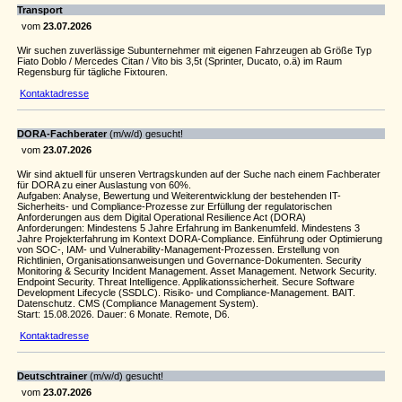
Transport
vom
23.07.2026
Wir suchen zuverlässige Subunternehmer mit eigenen Fahrzeugen ab Größe Typ
Fiato Doblo / Mercedes Citan / Vito bis 3,5t (Sprinter, Ducato, o.ä) im Raum
Regensburg für tägliche Fixtouren.
Kontaktadresse
DORA-Fachberater
(m/w/d) gesucht!
vom
23.07.2026
Wir sind aktuell für unseren Vertragskunden auf der Suche nach einem Fachberater
für DORA zu einer Auslastung von 60%.
Aufgaben: Analyse, Bewertung und Weiterentwicklung der bestehenden IT-
Sicherheits- und Compliance-Prozesse zur Erfüllung der regulatorischen
Anforderungen aus dem Digital Operational Resilience Act (DORA)
Anforderungen: Mindestens 5 Jahre Erfahrung im Bankenumfeld. Mindestens 3
Jahre Projekterfahrung im Kontext DORA-Compliance. Einführung oder Optimierung
von SOC-, IAM- und Vulnerability-Management-Prozessen. Erstellung von
Richtlinien, Organisationsanweisungen und Governance-Dokumenten. Security
Monitoring & Security Incident Management. Asset Management. Network Security.
Endpoint Security. Threat Intelligence. Applikationssicherheit. Secure Software
Development Lifecycle (SSDLC). Risiko- und Compliance-Management. BAIT.
Datenschutz. CMS (Compliance Management System).
Start: 15.08.2026. Dauer: 6 Monate. Remote, D6.
Kontaktadresse
Deutschtrainer
(m/w/d) gesucht!
vom
23.07.2026