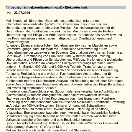
*
Inbetriebnahmekoordinator
(m/w/d) -
Elektrotechnik
vom
23.07.2026
Mein Kunde, ein führendes Unternehmen, sucht einen erfahrenen
Inbetriebnahmekoordinator (m/w/d) mit Schwerpunkt Elektrotechnik zur
Unterstützung eines anspruchsvollen Projekts. Sie sind verantwortlich für die
Durchführung der Inbetriebnahme elektrischer Maschinen sowie die Prüfung,
Überarbeitung und Pflege von Prüfspezifikationen. Ihr technisches Know-how und
Ihre Kommunikationsstärke tragen maßgeblich zur Qualitätssicherung und
Projekterfolg bei.
Aufgaben: Eigenverantwortliche Inbetriebnahme elektrischer Maschinen sowie
Stromerzeugungs- und Hilfssysteme. Technische Verantwortung für die
Inbetriebnahme der zugewiesenen Systeme. Zuschaltung elektrischer Systeme an
Bord sowie Durchführung von Funktions- und Systemprüfungen. Prüfung,
Überarbeitung und Pflege von Schaltschemen, Prüfspezifikationen und technischer
Dokumentation. Arbeiten an komplexen Energieversorgungssystemen, unter
anderem im Bereich 400-Volt- und 1.000-Volt-Technik, Transformatoren und
Batteriesysteme. Koordination technischer Schnittstellen zwischen Engineering,
Fertigung, Projektleitung und weiteren Fachbereichen. Ansprechpartner für
technische Fragestellungen während der Inbetriebnahme sowie Abstimmung mit
Kunden und internen Stakeholdern. Analyse und Behebung technischer Störungen
sowie Durchführung von Ursachenanalysen. Dokumentation des Projektfortschritts
und Erstellung technischer Berichte.
Anforderungen: Abgeschlossenes Studium oder eine vergleichbare Ausbildung in
Elektrotechnik, Automatisierungstechnik oder einem verwandten Bereich.
Nachweisbare Erfahrung in der Koordination von Inbetriebnahmen. Fundierte
Erfahrung in der Inbetriebnahme von elektrischen Maschinen. Praktische Erfahrung
im Arbeiten an 400-Volt-Systemen. Sicherer Umgang mit Schaltplänen,
Schaltschemen und technischer Dokumentation. Erfahrung im Schiffbau,
Anlagenbau, Energieanlagenbau oder einem vergleichbaren industriellen Umfeld.
Schaltberechtigung sowie Kenntnisse der relevanten Normen wünschenswert.
Verhandlungssichere Deutsch- und gute Englischkenntnisse.
Beginn: Ab sofort. Auslastung: Vollzeit. Dauer: Bis Ende 2026 mit der Option auf
Verlängerung. Standort: Großraum Kiel.
Melden Sie sich noch heute mit Ihrem Profil und Stundensatz.