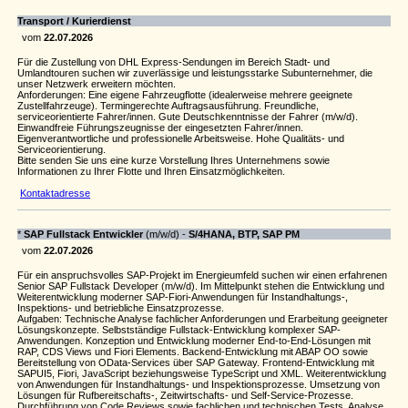
Transport / Kurierdienst
vom
22.07.2026
Für die Zustellung von DHL Express-Sendungen im Bereich Stadt- und
Umlandtouren suchen wir zuverlässige und leistungsstarke Subunternehmer, die
unser Netzwerk erweitern möchten.
Anforderungen: Eine eigene Fahrzeugflotte (idealerweise mehrere geeignete
Zustellfahrzeuge). Termingerechte Auftragsausführung. Freundliche,
serviceorientierte Fahrer/innen. Gute Deutschkenntnisse der Fahrer (m/w/d).
Einwandfreie Führungszeugnisse der eingesetzten Fahrer/innen.
Eigenverantwortliche und professionelle Arbeitsweise. Hohe Qualitäts- und
Serviceorientierung.
Bitte senden Sie uns eine kurze Vorstellung Ihres Unternehmens sowie
Informationen zu Ihrer Flotte und Ihren Einsatzmöglichkeiten.
Kontaktadresse
*
SAP Fullstack Entwickler
(m/w/d) -
S/4HANA, BTP, SAP PM
vom
22.07.2026
Für ein anspruchsvolles SAP-Projekt im Energieumfeld suchen wir einen erfahrenen
Senior SAP Fullstack Developer (m/w/d). Im Mittelpunkt stehen die Entwicklung und
Weiterentwicklung moderner SAP-Fiori-Anwendungen für Instandhaltungs-,
Inspektions- und betriebliche Einsatzprozesse.
Aufgaben: Technische Analyse fachlicher Anforderungen und Erarbeitung geeigneter
Lösungskonzepte. Selbstständige Fullstack-Entwicklung komplexer SAP-
Anwendungen. Konzeption und Entwicklung moderner End-to-End-Lösungen mit
RAP, CDS Views und Fiori Elements. Backend-Entwicklung mit ABAP OO sowie
Bereitstellung von OData-Services über SAP Gateway. Frontend-Entwicklung mit
SAPUI5, Fiori, JavaScript beziehungsweise TypeScript und XML. Weiterentwicklung
von Anwendungen für Instandhaltungs- und Inspektionsprozesse. Umsetzung von
Lösungen für Rufbereitschafts-, Zeitwirtschafts- und Self-Service-Prozesse.
Durchführung von Code Reviews sowie fachlichen und technischen Tests. Analyse,