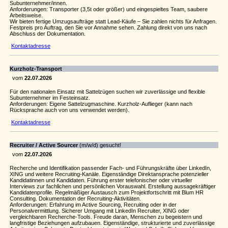
Subunternehmer/innen.
Anforderungen: Transporter (3,5t oder größer) und eingespieltes Team, saubere
Arbeitsweise.
Wir bieten fertige Umzugsaufträge statt Lead-Käufe – Sie zahlen nichts für Anfragen.
Festpreis pro Auftrag, den Sie vor Annahme sehen. Zahlung direkt von uns nach
Abschluss der Dokumentation.
Kontaktadresse
Kurzholz-Transport
vom
22.07.2026
Für den nationalen Einsatz mit Sattelzügen suchen wir zuverlässige und flexible
Subunternehmer im Festeinsatz.
Anforderungen: Eigene Sattelzugmaschine. Kurzholz-Auflieger (kann nach
Rücksprache auch von uns verwendet werden).
Kontaktadresse
Recruiter / Active Sourcer
(m/w/d) gesucht!
vom
22.07.2026
Recherche und Identifikation passender Fach- und Führungskräfte über LinkedIn,
XING und weitere Recruiting-Kanäle. Eigenständige Direktansprache potenzieller
Kandidatinnen und Kandidaten. Führung erster telefonischer oder virtueller
Interviews zur fachlichen und persönlichen Vorauswahl. Erstellung aussagekräftiger
Kandidatenprofile. Regelmäßiger Austausch zum Projektfortschritt mit Blum HR
Consulting. Dokumentation der Recruiting-Aktivitäten.
Anforderungen: Erfahrung im Active Sourcing, Recruiting oder in der
Personalvermittlung. Sicherer Umgang mit LinkedIn Recruiter, XING oder
vergleichbaren Recherche-Tools. Freude daran, Menschen zu begeistern und
langfristige Beziehungen aufzubauen. Eigenständige, strukturierte und zuverlässige