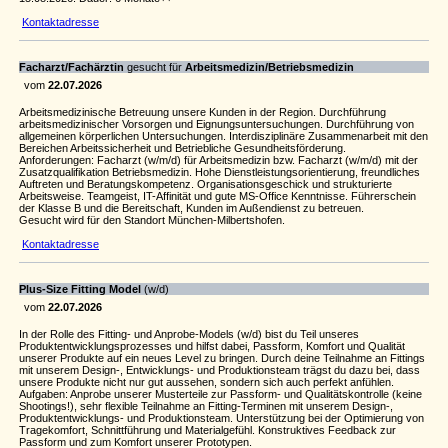
Kontaktadresse
Facharzt/Fachärztin
gesucht für
Arbeitsmedizin/Betriebsmedizin
vom
22.07.2026
Arbeitsmedizinische Betreuung unsere Kunden in der Region. Durchführung
arbeitsmedizinischer Vorsorgen und Eignungsuntersuchungen. Durchführung von
allgemeinen körperlichen Untersuchungen. Interdisziplinäre Zusammenarbeit mit den
Bereichen Arbeitssicherheit und Betriebliche Gesundheitsförderung.
Anforderungen: Facharzt (w/m/d) für Arbeitsmedizin bzw. Facharzt (w/m/d) mit der
Zusatzqualifikation Betriebsmedizin. Hohe Dienstleistungsorientierung, freundliches
Auftreten und Beratungskompetenz. Organisationsgeschick und strukturierte
Arbeitsweise. Teamgeist, IT-Affinität und gute MS-Office Kenntnisse. Führerschein
der Klasse B und die Bereitschaft, Kunden im Außendienst zu betreuen.
Gesucht wird für den Standort München-Milbertshofen.
Kontaktadresse
Plus-Size Fitting Model
(w/d)
vom
22.07.2026
In der Rolle des Fitting- und Anprobe-Models (w/d) bist du Teil unseres
Produktentwicklungsprozesses und hilfst dabei, Passform, Komfort und Qualität
unserer Produkte auf ein neues Level zu bringen. Durch deine Teilnahme an Fittings
mit unserem Design-, Entwicklungs- und Produktionsteam trägst du dazu bei, dass
unsere Produkte nicht nur gut aussehen, sondern sich auch perfekt anfühlen.
Aufgaben: Anprobe unserer Musterteile zur Passform- und Qualitätskontrolle (keine
Shootings!), sehr flexible Teilnahme an Fitting-Terminen mit unserem Design-,
Produktentwicklungs- und Produktionsteam. Unterstützung bei der Optimierung von
Tragekomfort, Schnittführung und Materialgefühl. Konstruktives Feedback zur
Passform und zum Komfort unserer Prototypen.