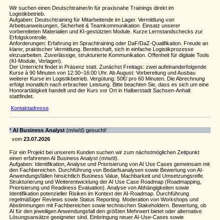
Wir suchen einen Deutschtrainer/in für praxisnahe Trainings direkt im
Logistikbetrieb.
Aufgaben: Deutschtraining für Mitarbeitende im Lager. Vermittlung von
Arbeitsanweisungen, Sicherheit & Teamkommunikation. Einsatz unserer
vorbereiteten Materialien und KI‑gestützten Module. Kurze Lernstandschecks zur
Erfolgskontrolle.
Anforderungen: Erfahrung im Sprachtraining oder DaF/DaZ‑Qualifikation. Freude an
klarer, praktischer Vermittlung. Bereitschaft, sich in einfache Logistikprozesse
einzuarbeiten. Zuverlässige, strukturierte Kommunikation. Offenheit für digitale Tools
(KI‑Module, Vorlagen).
Der Unterricht findet in Präsenz statt. Zunächst Freitags: zwei aufeinanderfolgende
Kurse à 90 Minuten von 12:30–16:00 Uhr. Ab August: Vorbereitung und Ausbau
weiterer Kurse im Logistikbetrieb. Vergütung: 50€/ pro 60 Minuten. Die Abrechnung
erfolgt monatlich nach erbrachter Leistung. Bitte beachten Sie, dass es sich um eine
Honorartätigkeit handelt und der Kurs vor Ort in Halberstadt Sachsen-Anhalt
stattfindet.
Kontaktadresse
*
AI Business Analyst
(m/w/d) gesucht!
vom
23.07.2026
Für ein Projekt bei unserem Kunden suchen wir zum nächstmöglichen Zeitpunkt
einen erfahrenen AI Business Analyst (m/w/d).
Aufgaben: Identifikation, Analyse und Priorisierung von AI Use Cases gemeinsam mit
den Fachbereichen. Durchführung von Bedarfsanalysen sowie Bewertung von AI-
Anwendungsfällen hinsichtlich Business Value, Machbarkeit und Umsetzungsreife.
Strukturierung und Weiterentwicklung der AI Use Case Roadmap (Roadmapping,
Priorisierung und Readiness Evaluation). Analyse von Abhängigkeiten sowie
Identifikation potenzieller Risiken im Kontext der AI-Roadmap. Durchführung
regelmäßiger Reviews sowie Status Reporting. Moderation von Workshops und
Abstimmungen mit Fachbereichen sowie technischen Stakeholdern. Bewertung, ob
AI für den jeweiligen Anwendungsfall den größten Mehrwert bietet oder alternative
Lösungsansätze geeigneter sind. Einbringung neuer AI-Use-Cases sowie