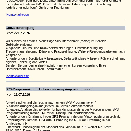
Arbeitsweise. Sehr gute Deutschkenntnisse in Wort und Schrift. Sicherer Umgang
mit digitalen Tools und MS Office. Idealerweise Erfahrung in der Besetzung
technischer oder kaufmännischer Positionen.
Kontaktadresse
Gebäudereinigung
vom
22.07.2026
Wir suchen ab sofort zuverlässige Subunternehmer (m/w/d) im Bereich
Gebäudereinigung.
Aufgaben: Urlaubs- und Krankheitsvertretungen. Unterhaltsreinigung.
Treppenhausreinigung. Büro- und Praxisreinigung. Weitere Reinigungsarbeiten nach
Absprache.
Anforderungen: Sorgfältige Arbeitsweise. Selbstständiges Arbeiten. Führerschein und
eigenes Fahrzeug von Vorteil.
Senden Sie uns gerne eine Nachricht mit einer kurzen Vorstellung Ihres
Unternehmens sowie Ihren Kontaktdaten.
Kontaktadresse
SPS-Programmierer /
Automatisierungsingenieur
(m/w/d)
vom
22.07.2026
Aktuell sind wir auf der Suche nach einem SPS Programmierer /
Automatisierungsingenieur (m/w/d) im Bereich Antriebstechnik.
Aufgaben: Analyse des aktuellen Entwicklungsstands & der Anforderungen. SPS
Programmierung mittels TIA Portal. Testing und Inbetriebnahme.
Anforderungen: Erfahrung in der SPS Programmierung / Automatisierungstechnik.
Erfahrung mit Siemens TIA Portal. Erfahrung mit S7 1500. Erfahrung in der
Antriebstechnik.
Einsatzort: überwiegend am Standort des Kunden im PLZ-Gebiet D2. Start:
15.08.2026. Dauer: 6 Monate++