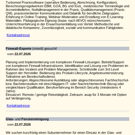
Turbomed Praxissoftware (operative Bedienung, Abrechnung, Konfiguration),
Berechnungsregelwerken EBM, GOÄ, BG und IGeL, medizinischer Terminologie und
Arzneimittellehre, Notfallmanagement in der Praxis, Qualitätsmanagement (Praxis-
QM), praxisorientierter Kommunikation und Didaktik für berufliche Zielgruppen.
Erfahrung in Online-Training, Webinar-Moderation und Erstellung von E-Learning-
Materialien. Pädagogische Eignung (bspw. nach AEVO) wünschenswert.
Unterrichtserfahrung in der Erwachsenenbildung von Vorteil. Methodische und
didaktische Kompetenz, Zuverlässigkeit, soziale und kommunikative Fähigkeiten.
Kontaktadresse
Firewall-Experte
(m/w/d) gesucht!
vom
22.07.2026
Planung und Implementierung von komplexen Firewall-Lösungen. Betrieb/Support
von komplexen Firewall-Infrastrukturen. Identifikation und Lösung von Problemen im
Rahmen des Incident und Problem Managements. Schnittstelle zum 3rd Level
Support der Hersteller. Bedienung des Produkt-Lifecycle, Angebotsunterstützung.
Teilnahme am Bereitschaftsdienst.
Anforderungen: Abgeschlossene Ausbildung oder abgeschlossenes Fachhochschul-
bzw. Bachelorstudium mit einschlägigem IT- oder Nachrichtentechnik-Bezug oder
vergleichbare Qualifikation. Berufserfahrung im Bereich Security (mindestens 4
Jahre)
Einsatzort: Remote / geringe Reisetätigkeit. Zeitraum: asap für 3 Monate mit Option
auf Verlängerung.
Kontaktadresse
Glas-
und
Fensterreinigung
vom
22.07.2026
Wir suchen kurzfristig einen Subunternehmer für einen Einsatz in der Glas- und