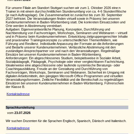
Für unsere Filiale am Standort Stuttgart suchen wir zum 1. Oktober 2026 eine:n
Trainer:in mit einem durchschnittlichen Stundenumfang von ca. 4-6 Stunden/Woche
(je nach Auftragslage). Die Zusammenarbeit ist zunächst bis zum 30. September
2027 befristet. Die Veranstaltungen finden virtuell sowie in Präsenz bei unseren
Kundenunternehmen in Baden-Württemberg statt. Die konkreten Einsatzzeiten und
Orte werden in Abstimmung vereinbart.
Aufgaben: Eigenverantwortliche Planung, Konzeption, Durchführung und
Nachbereitung von Fachvorträgen, Workshops, Seminaren und Webinaren – virtuell
und in Präsenz beim Kundenunternehmen. Entwicklung zielgruppengerechter Inhalte
und praxisnaher Trainingskonzepte zu unterschiedlichen Themenfeldern, wie
Führung und Resilienz. Individuelle Anpassung der Formate an die Anforderungen
und Bedarfe unserer Kundenunternehmen. Verlässliche Abstimmung mit den
zuständigen Ansprechpartner vor und nach den Veranstaltungen. Regelmäßige
Einsätze bei unseren Kundenunternehmen in Baden-Württemberg.
Anforderungen: Ein abgeschlossenes Studium, beispielsweise in Sozialer Arbeit,
Sozialpädagogik, Pädagogik, Psychologie oder einer vergleichbaren Fachrichtung.
Idealerweise eine abgeschlossene oder laufende systemische Beratungs- oder
Coachingausbildung. Freude an der Gestaltung und Durchführung von
Fachvorträgen, Workshops, Seminaren und Webinaren. Sicherheit im Umgang mit
digitalen Arbeitsmitteln, den gängigen Microsoft-Office-Programmen und virtuellen
Veranstaltungsformaten. Zeitliche Flexibilität und die Bereitschaft zu regelmäßigen
Einsätzen bei unseren Kundenunternehmen in Baden-Württemberg. Führerschein
der Klasse B.
Kontaktadresse
Sprachkursleitung
vom
23.07.2026
Wir suchen Dozenten für die Sprachen Englisch, Spanisch, Dänisch und Italienisch.
Kontaktadresse