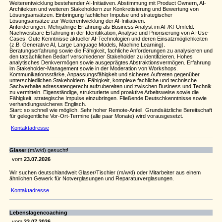
Weiterentwicklung bestehender AI-Initiativen. Abstimmung mit Product Ownern, AI-
Architekten und weiteren Stakeholdern zur Konkretisierung und Bewertung von
Lösungsansätzen. Einbringung fachlicher Impulse und strategischer
Lösungsansätze zur Weiterentwicklung der AI-Initiativen.
Anforderungen: Mehrjährige Erfahrung als Business Analyst im AI-/KI-Umfeld.
Nachweisbare Erfahrung in der Identifikation, Analyse und Priorisierung von AI-Use-
Cases. Gute Kenntnisse aktueller AI-Technologien und deren Einsatzmöglichkeiten
(z.B. Generative AI, Large Language Models, Machine Learning).
Beratungserfahrung sowie die Fähigkeit, fachliche Anforderungen zu analysieren und
den tatsächlichen Bedarf verschiedener Stakeholder zu identifizieren. Hohes
analytisches Denkvermögen sowie ausgeprägtes Abstraktionsvermögen. Erfahrung
im Stakeholder-Management sowie in der Moderation von Workshops.
Kommunikationsstärke, Anpassungsfähigkeit und sicheres Auftreten gegenüber
unterschiedlichen Stakeholdern. Fähigkeit, komplexe fachliche und technische
Sachverhalte adressatengerecht aufzubereiten und zwischen Business und Technik
zu vermitteln. Eigenständige, strukturierte und proaktive Arbeitsweise sowie die
Fähigkeit, strategische Impulse einzubringen. Fließende Deutschkenntnisse sowie
verhandlungssicheres Englisch.
Start: so schnell wie möglich. Sehr hoher Remote-Anteil. Grundsätzliche Bereitschaft
für gelegentliche Vor-Ort-Termine (alle paar Monate) wird vorausgesetzt.
Kontaktadresse
Glaser
(m/w/d) gesucht!
vom
23.07.2026
Wir suchen deutschlandweit Glaser/Tischler (m/w/d) oder Mitarbeiter aus einem
ähnlichen Gewerk für Notverglasungen und Reparaturverglasungen.
Kontaktadresse
Lebenslagencoaching
vom
23.07.2026